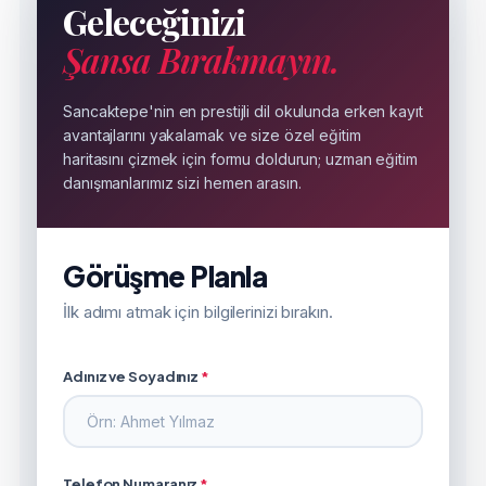
Geleceğinizi
Şansa Bırakmayın.
Sancaktepe'nin en prestijli dil okulunda erken kayıt
avantajlarını yakalamak ve size özel eğitim
haritasını çizmek için formu doldurun; uzman eğitim
danışmanlarımız sizi hemen arasın.
Görüşme Planla
İlk adımı atmak için bilgilerinizi bırakın.
Adınız ve Soyadınız
*
Telefon Numaranız
*