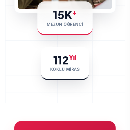
15K
+
MEZUN ÖĞRENCI
112
Yıl
KÖKLÜ MIRAS