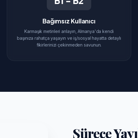
B1 - B2
Bağımsız Kullanıcı
Karmaşık metinleri anlayın, Almanya'da kendi
başınıza rahatça yaşayın ve iş/sosyal hayatta detaylı
fikirlerinizi çekinmeden savunun.
Sürece Yayı