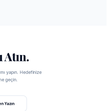
 Atın.
rımı yapın. Hedefinize
me geçin.
n Yazın