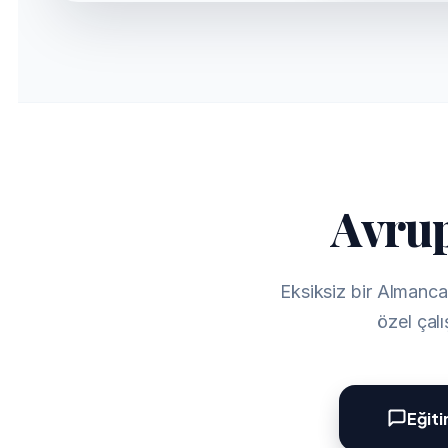
Avrup
Eksiksiz bir Almanca 
özel çal
Eğit