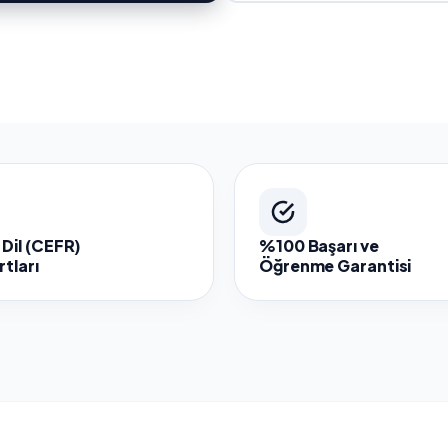
Dil (CEFR)
%100 Başarı ve
tları
Öğrenme Garantisi