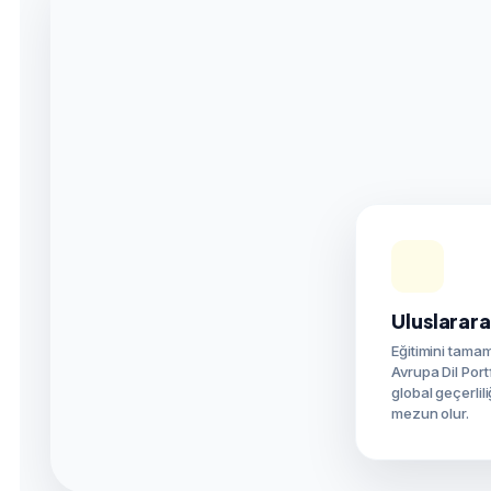
Uluslarara
Eğitimini tama
Avrupa Dil Por
global geçerlili
mezun olur.