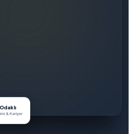
Odaklı
şimi & Kariyer