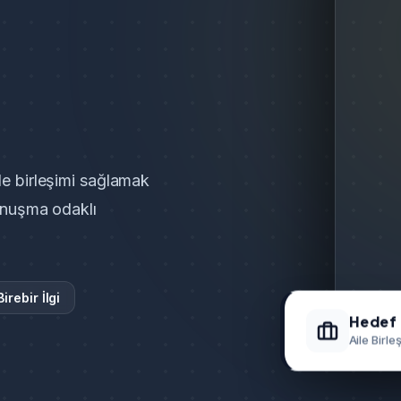
e birleşimi sağlamak
konuşma odaklı
Birebir İlgi
Hedef 
Aile Birle