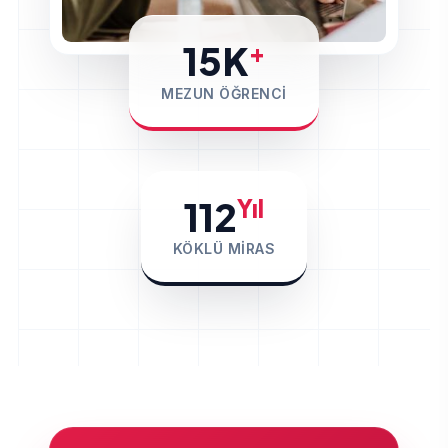
15K
+
MEZUN ÖĞRENCI
112
Yıl
KÖKLÜ MIRAS