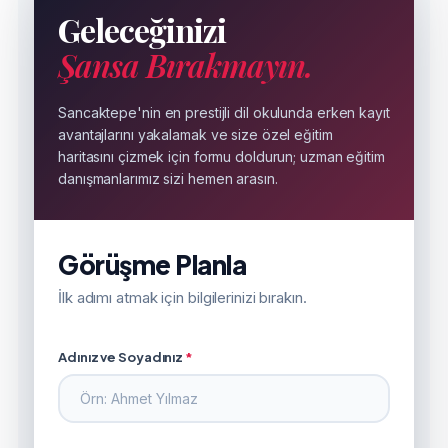
Geleceğinizi
Şansa Bırakmayın.
Sancaktepe'nin en prestijli dil okulunda erken kayıt
avantajlarını yakalamak ve size özel eğitim
haritasını çizmek için formu doldurun; uzman eğitim
danışmanlarımız sizi hemen arasın.
Görüşme Planla
İlk adımı atmak için bilgilerinizi bırakın.
Adınız ve Soyadınız
*