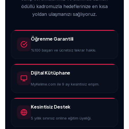
ödüllü kadromuzla hedeflerinize en kısa
yoldan ulaşmanızı sağlıyoruz.
Öğrenme Garantili
%100 başarı ve ücretsiz tekrar hakkı.
Dijital Kütüphane
MyKelime.com ile 9 ay kesintisiz erişim.
Kesintisiz Destek
5 yıllık sınırsız online eğitim üyeliği.