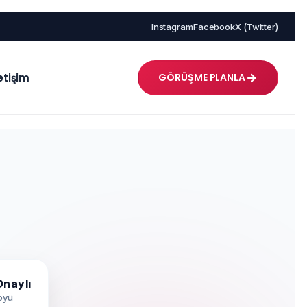
Instagram
Facebook
X (Twitter)
letişim
GÖRÜŞME PLANLA
Onaylı
föyü