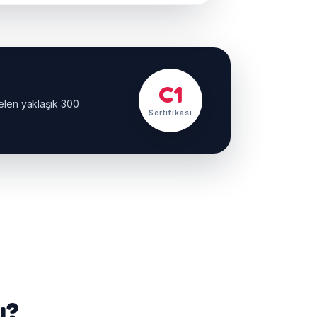
C1
gelen yaklaşık 300
Sertifikası
ı?