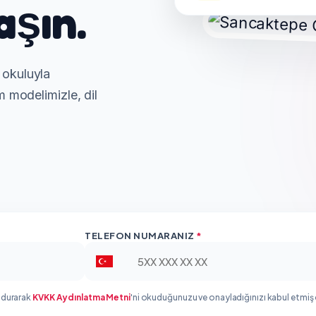
aşın.
 okuluyla
m modelimizle, dil
TELEFON NUMARANIZ
*
ldurarak
KVKK Aydınlatma Metni
'ni okuduğunuzu ve onayladığınızı kabul etmiş