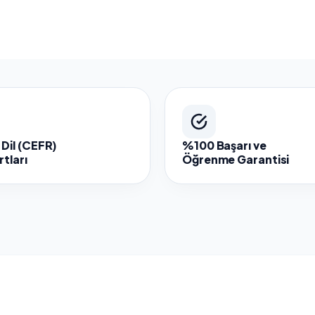
Dil (CEFR)
%100 Başarı ve
tları
Öğrenme Garantisi