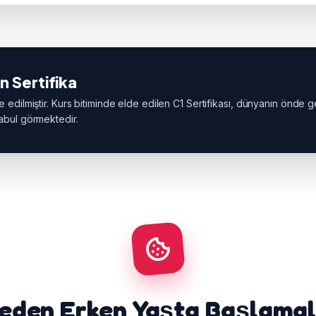
n Sertifika
te edilmiştir. Kurs bitiminde elde edilen C1 Sertifikası, dünyanın önde 
kabul görmektedir.
eden Erken Yaşta Başlamal