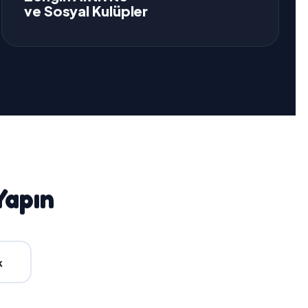
ve Sosyal Kulüpler
Yapın
k