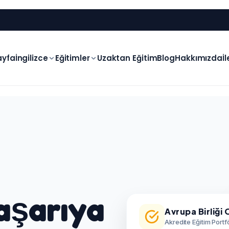
ayfa
İngilizce
Eğitimler
Uzaktan Eğitim
Blog
Hakkımızda
İ
aşarıya
Avrupa Birliği 
Akredite Eğitim Port