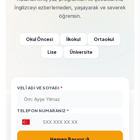
İngilizceyi ezberlemeden, yaşayarak ve severek
öğrensin.
Okul Öncesi
İlkokul
Ortaokul
Lise
Üniversite
VELI ADI VE SOYADI
*
TELEFON NUMARANIZ
*
Hemen Başvur