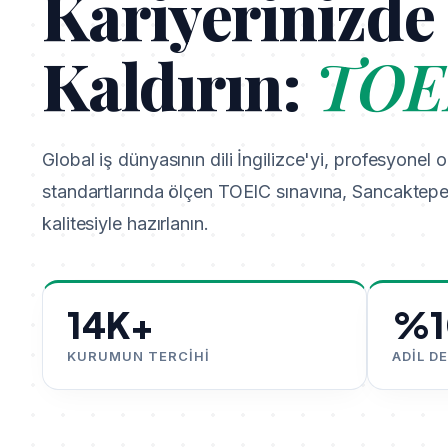
Kariyerinizde 
Kaldırın:
TOE
Global iş dünyasının dili İngilizce'yi, profesyone
standartlarında ölçen TOEIC sınavına, Sancaktepe
kalitesiyle hazırlanın.
14K+
%1
KURUMUN TERCIHI
ADIL D