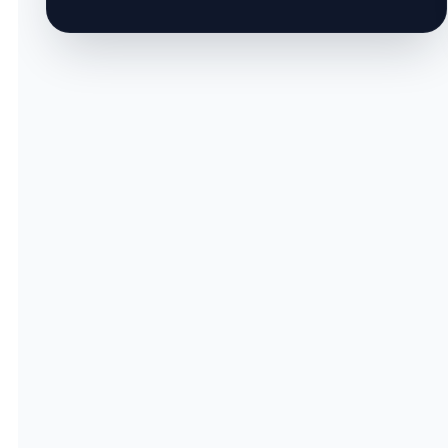
TOEIC 
Listening
Reading
Toplam S