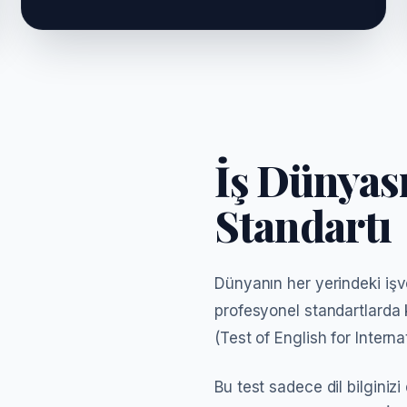
İş Dünyas
Standartı
Sınav Yapısı
Dünyanın her yerindeki işver
profesyonel standartlarda 
100 Soru
 (Dinleme)
(Test of English for Intern
100 Soru
 (Okuma)
Bu test sadece dil bilginiz
~2.5 Saat
üre