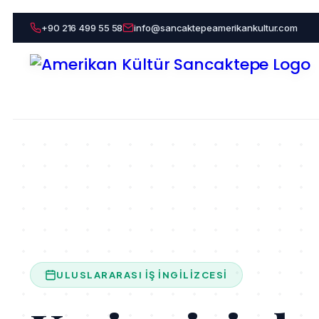
+90 216 499 55 58
info@sancaktepeamerikankultur.com
ULUSLARARASI İŞ İNGILIZCESI