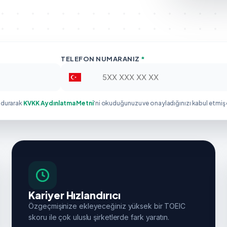
TELEFON NUMARANIZ
*
ldurarak
KVKK Aydınlatma Metni
'ni okuduğunuzu ve onayladığınızı kabul etmiş
Kariyer Hızlandırıcı
Özgeçmişinize ekleyeceğiniz yüksek bir TOEIC
skoru ile çok uluslu şirketlerde fark yaratın.