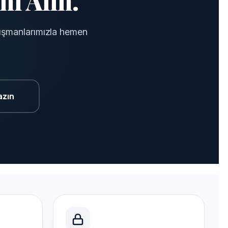
nı Alın.
anışmanlarımızla hemen
azın