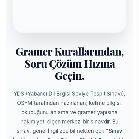
Gramer Kurallarından,
Sağlıklı Çalışma Sistemi
Soru Çözüm Hızına
Geçin.
Seviye Belirleme:
Mevcut gramer ve
kelime bilginizin tespiti.
Eksik Analizi:
Deneme sınavlarıyla zayıf
YDS (Yabancı Dil Bilgisi Seviye Tespit Sınavı),
noktaların çıkarılması.
ÖSYM tarafından hazırlanan; kelime bilgisi,
okuduğunu anlama ve gramer yapısına
Sınav Taktikleri:
Çeviri, paragraf ve
zaman yönetimi stratejileri.
hakimiyeti ölçen merkezi bir sınavdır. Bu
sınav, genel İngilizce bilmekten çok
"Sınav