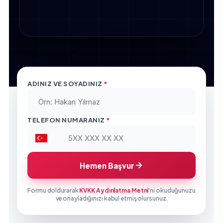
ADINIZ VE SOYADINIZ
*
TELEFON NUMARANIZ
*
Hemen Başvur
Formu doldurarak
KVKK Aydınlatma Metni
'ni okuduğunuzu
ve onayladığınızı kabul etmiş olursunuz.