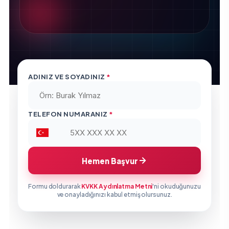
ADINIZ VE SOYADINIZ
*
TELEFON NUMARANIZ
*
Hemen Başvur
Formu doldurarak
KVKK Aydınlatma Metni
'ni okuduğunuzu
ve onayladığınızı kabul etmiş olursunuz.