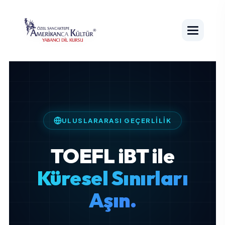
ULUSLARARASI GEÇERLILIK
TOEFL iBT ile
Küresel Sınırları
Aşın.