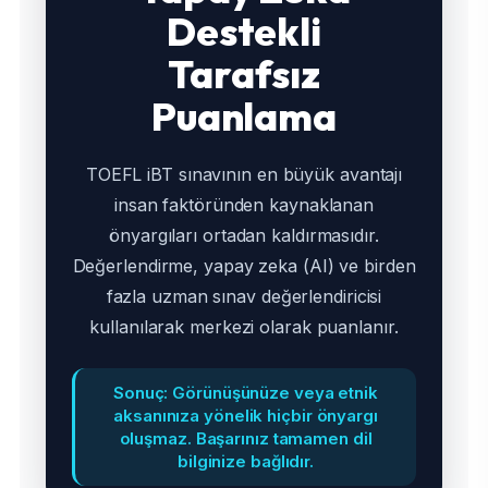
Destekli
Tarafsız
Puanlama
TOEFL iBT sınavının en büyük avantajı
insan faktöründen kaynaklanan
önyargıları ortadan kaldırmasıdır.
Değerlendirme, yapay zeka (AI) ve birden
fazla uzman sınav değerlendiricisi
kullanılarak merkezi olarak puanlanır.
Sonuç: Görünüşünüze veya etnik
aksanınıza yönelik hiçbir önyargı
oluşmaz. Başarınız tamamen dil
bilginize bağlıdır.