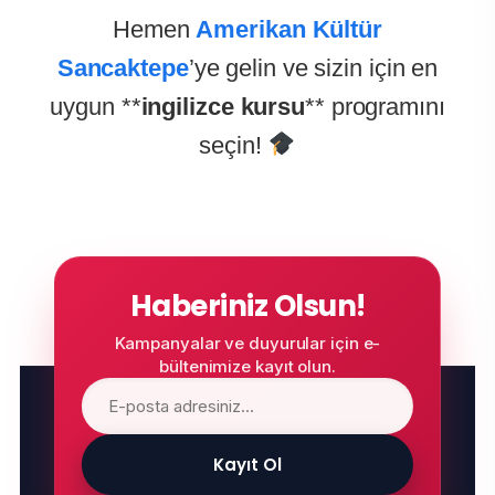
Hemen
Amerikan Kültür
Sancaktepe
’ye gelin ve sizin için en
uygun **
ingilizce kursu
** programını
seçin!
Haberiniz Olsun!
Kampanyalar ve duyurular için e-
bültenimize kayıt olun.
Kayıt Ol