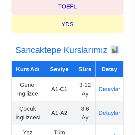
TOEFL
YDS
Sancaktepe Kurslarımız
Kurs Adı
Seviye
Süre
Detay
Genel
3-12
A1-C1
Detaylar
İngilizce
Ay
Çocuk
3-6
A1-A2
Detaylar
İngilizcesi
Ay
Yaz
Tüm