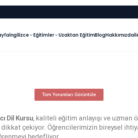
ayfa
İngilizce
Eğitimler
Uzaktan Eğitim
Blog
Hakkımızda
İ
Tüm Yorumları Görüntüle
ı Dil Kursu
, kaliteli eğitim anlayışı ve uzma
dikkat çekiyor. Öğrencilerimizin bireysel ihti
öğrenmeyi hedefliyor.