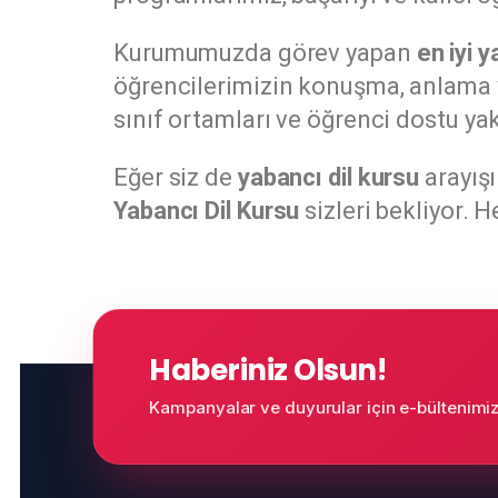
Kurumumuzda görev yapan
en iyi 
öğrencilerimizin konuşma, anlama ve
sınıf ortamları ve öğrenci dostu ya
Eğer siz de
yabancı dil kursu
arayışı
Yabancı Dil Kursu
sizleri bekliyor. 
Haberiniz Olsun!
Kampanyalar ve duyurular için e-bültenimize