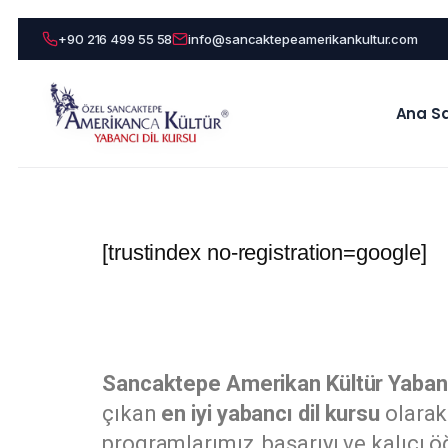
+90 216 499 55 58
info@sancaktepeamerikankultur.com
Ana S
[trustindex no-registration=google]
Sancaktepe Amerikan Kültür Yabanc
çıkan
en iyi yabancı dil kursu
olarak 
programlarımız, başarıyı ve kalıcı 