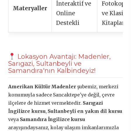
İnteraktif ve
Fotokopi
Materyaller
Online
ve Klasik
Destekli
Kitaplar
Lokasyon Avantajı: Madenler,
Sarıgazi, Sultanbeyli ve
Samandıra'nın Kalbindeyiz!
Amerikan Kültür Madenler
şubemiz, merkezi
konumuyla sadece Sancaktepe'ye değil, çevre
ilçelere de hizmet vermektedir.
Sarıgazi
İngilizce kursu
,
Sultanbeyli en yakın dil kursu
veya
Samandıra İngilizce kursu
arayışındaysanız, kolay ulaşım imkanlarımızla