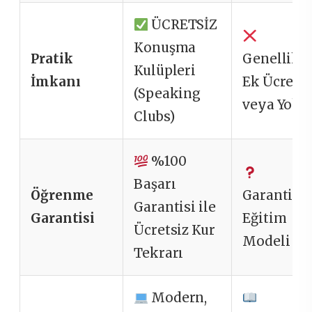
ÜCRETSİZ
Konuşma
Pratik
Genellikl
Kulüpleri
İmkanı
Ek Ücretli
(Speaking
veya Yok
Clubs)
%100
Başarı
Öğrenme
Garantisiz
Garantisi ile
Garantisi
Eğitim
Ücretsiz Kur
Modeli
Tekrarı
Modern,