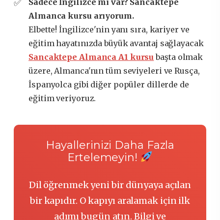
Sadece İngilizce mi var? Sancaktepe
Almanca kursu arıyorum.
Elbette! İngilizce'nin yanı sıra, kariyer ve
eğitim hayatınızda büyük avantaj sağlayacak
Sancaktepe Almanca A1 kursu
başta olmak
üzere, Almanca'nın tüm seviyeleri ve Rusça,
İspanyolca gibi diğer popüler dillerde de
eğitim veriyoruz.
Hayallerinizi Daha Fazla
Ertelemeyin!
Dil öğrenmek yeni bir dünyaya açılan
bir kapıdır. O kapıyı aralamak için ilk
adımı bugün atın. Bilgi ve