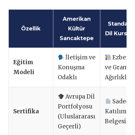
Amerikan
Standart
Özellik
Kültür
Dil Kurslar
Sancaktepe
İletişim ve
Ezber
Eğitim
Konuşma
ve Gramer
Modeli
Odaklı
Ağırlıklı
Avrupa Dil
Sadece
Portfolyosu
Sertifika
Katılım
(Uluslararası
Belgesi
Geçerli)