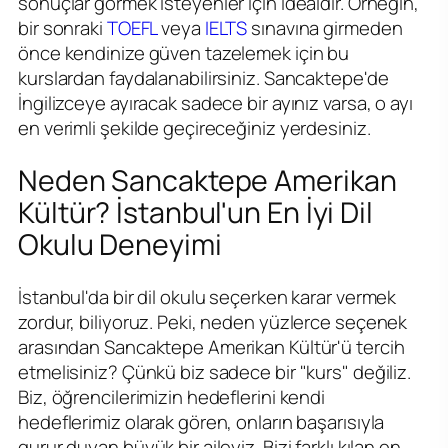
sonuçlar görmek isteyenler için idealdir. Örneğin,
bir sonraki
TOEFL
veya
IELTS
sınavına girmeden
önce kendinize güven tazelemek için bu
kurslardan faydalanabilirsiniz. Sancaktepe'de
İngilizceye ayıracak sadece bir ayınız varsa, o ayı
en verimli şekilde geçireceğiniz yerdesiniz.
Neden Sancaktepe Amerikan
Kültür? İstanbul'un En İyi Dil
Okulu Deneyimi
İstanbul'da bir dil okulu seçerken karar vermek
zordur, biliyoruz. Peki, neden yüzlerce seçenek
arasından Sancaktepe Amerikan Kültür'ü tercih
etmelisiniz? Çünkü biz sadece bir "kurs" değiliz.
Biz, öğrencilerimizin hedeflerini kendi
hedeflerimiz olarak gören, onların başarısıyla
gurur duyan büyük bir aileyiz. Bizi farklı kılan en