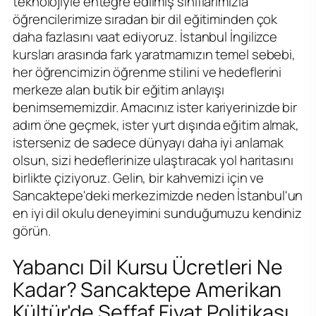
teknolojiyle entegre edilmiş sınıflarımızla
öğrencilerimize sıradan bir dil eğitiminden çok
daha fazlasını vaat ediyoruz. İstanbul İngilizce
kursları arasında fark yaratmamızın temel sebebi,
her öğrencimizin öğrenme stilini ve hedeflerini
merkeze alan butik bir eğitim anlayışı
benimsememizdir. Amacınız ister kariyerinizde bir
adım öne geçmek, ister yurt dışında eğitim almak,
isterseniz de sadece dünyayı daha iyi anlamak
olsun, sizi hedeflerinize ulaştıracak yol haritasını
birlikte çiziyoruz. Gelin, bir kahvemizi için ve
Sancaktepe'deki merkezimizde neden İstanbul'un
en iyi dil okulu deneyimini sunduğumuzu kendiniz
görün.
Yabancı Dil Kursu Ücretleri Ne
Kadar? Sancaktepe Amerikan
Kültür'de Şeffaf Fiyat Politikası