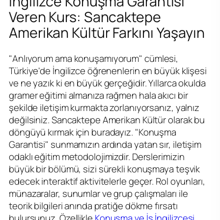
İngilizce Konuşma Garantisi
Veren Kurs: Sancaktepe
Amerikan Kültür Farkını Yaşayın
"Anlıyorum ama konuşamıyorum" cümlesi,
Türkiye'de İngilizce öğrenenlerin en büyük klişesi
ve ne yazık ki en büyük gerçeğidir. Yıllarca okulda
gramer eğitimi almanıza rağmen hala akıcı bir
şekilde iletişim kurmakta zorlanıyorsanız, yalnız
değilsiniz. Sancaktepe Amerikan Kültür olarak bu
döngüyü kırmak için buradayız. "Konuşma
Garantisi" sunmamızın ardında yatan sır, iletişim
odaklı eğitim metodolojimizdir. Derslerimizin
büyük bir bölümü, sizi sürekli konuşmaya teşvik
edecek interaktif aktivitelerle geçer. Rol oyunları,
münazaralar, sunumlar ve grup çalışmaları ile
teorik bilgileri anında pratiğe dökme fırsatı
bulursunuz. Özellikle
Konuşma ve İş İngilizcesi