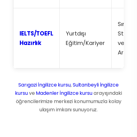
Sınav
IELTS/TOEFL
Yurtdışı
Strateji
Hazırlık
Eğitim/Kariyer
ve Sko
Artışı
Sarıgazi İngilizce kursu
,
Sultanbeyli İngilizce
kursu
ve
Madenler İngilizce kursu
arayışındaki
öğrencilerimize merkezi konumumuzla kolay
ulaşım imkanı sunuyoruz.