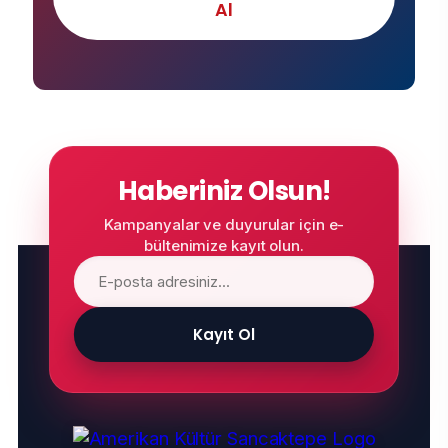
Al
Haberiniz Olsun!
Kampanyalar ve duyurular için e-
bültenimize kayıt olun.
Kayıt Ol