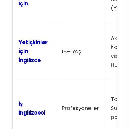
İçin
(YDT)
Akıcı
Yetişkinler
Konuş
İçin
18+ Yaş
ve Sos
İngilizce
Hayat
Toplant
İş
Profesyoneller
Sunum,
İngilizcesi
posta