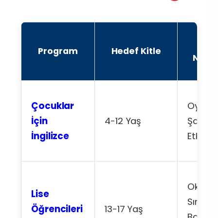
Oda
Program
Hedef Kitle
Nokta
Çocuklar
Oyun,
İçin
4-12 Yaş
Şarkı v
İngilizce
Etkileş
Okul v
Lise
Sınav
Öğrencileri
13-17 Yaş
Başarıs