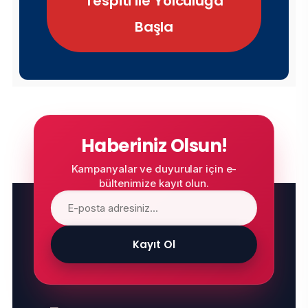
Tespiti ile Yolculuğa
Başla
Haberiniz Olsun!
Kampanyalar ve duyurular için e-
bültenimize kayıt olun.
Kayıt Ol