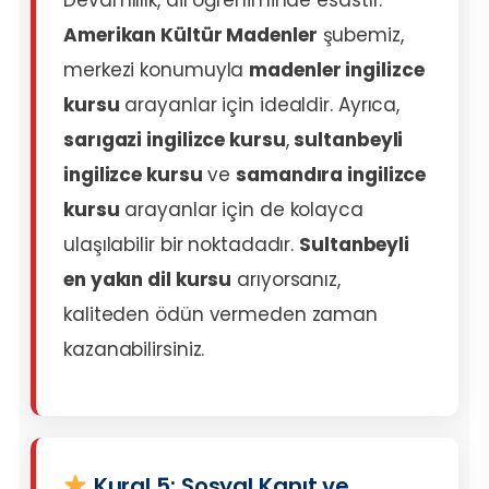
Devamlılık, dil öğreniminde esastır.
Amerikan Kültür Madenler
şubemiz,
merkezi konumuyla
madenler ingilizce
kursu
arayanlar için idealdir. Ayrıca,
sarıgazi ingilizce kursu
,
sultanbeyli
ingilizce kursu
ve
samandıra ingilizce
kursu
arayanlar için de kolayca
ulaşılabilir bir noktadadır.
Sultanbeyli
en yakın dil kursu
arıyorsanız,
kaliteden ödün vermeden zaman
kazanabilirsiniz.
Kural 5: Sosyal Kanıt ve