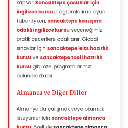
kapsar.
Sancaktepe çocuklar için
ingilizce kursu
programlarımız oyun
tabanlıyken,
sancaktepe konuşma
odaklı ingilizce kursu
seçeneğimiz
pratik becerilere odaklanır. Global
sınavlar için
sancaktepe ielts hazırlık
kursu
ve
sancaktepe toefl hazırlık
kursu
gibi özel programlarımız
bulunmaktadır.
Almanca ve Diğer Diller
Almanya'da çalışmak veya okumak
isteyenler için
sancaktepe almanca
kursu
, özellikle
sancaktepe almanca