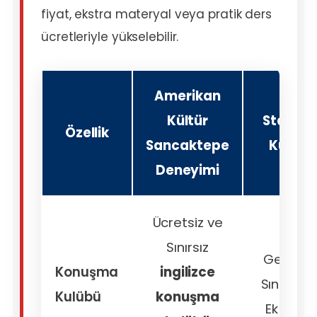
fiyat, ekstra materyal veya pratik ders
ücretleriyle yükselebilir.
Amerikan
Kültür
Standar
Özellik
Sancaktepe
Kursla
Deneyimi
Ücretsiz ve
Sınırsız
Genellik
Konuşma
ingilizce
Sınırlı ve
Kulübü
konuşma
Ek Ücretl