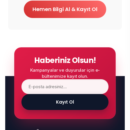
Hemen Bilgi Al & Kayıt Ol
Haberiniz Olsun!
Kampanyalar ve duyurular için e-
bültenimize kayıt olun.
Kayıt Ol