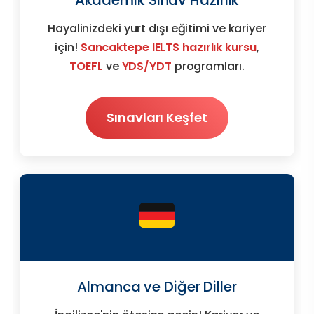
Akademik Sınav Hazırlık
Hayalinizdeki yurt dışı eğitimi ve kariyer
için!
Sancaktepe IELTS hazırlık kursu
,
TOEFL
ve
YDS/YDT
programları.
Sınavları Keşfet
Almanca ve Diğer Diller