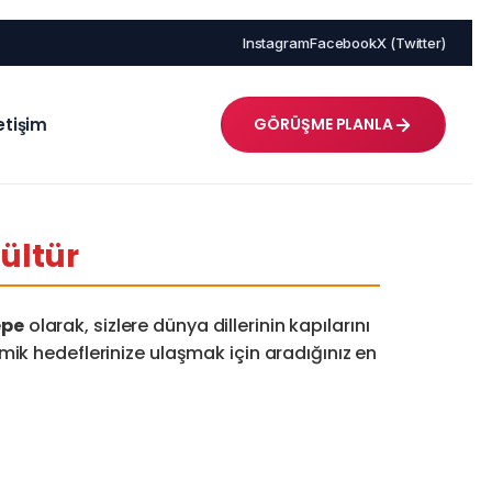
Instagram
Facebook
X (Twitter)
letişim
GÖRÜŞME PLANLA
ültür
epe
olarak, sizlere dünya dillerinin kapılarını
emik hedeflerinize ulaşmak için aradığınız en