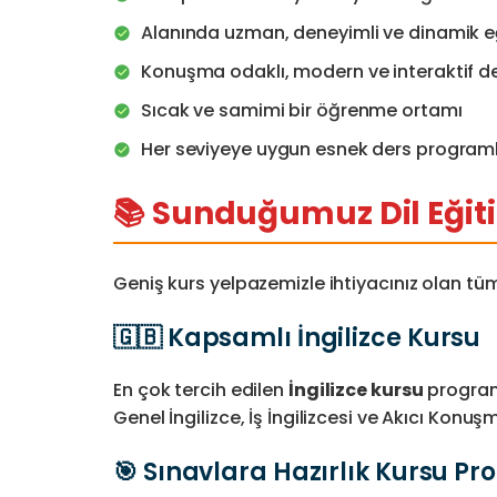
Alanında uzman, deneyimli ve dinamik 
Konuşma odaklı, modern ve interaktif der
Sıcak ve samimi bir öğrenme ortamı
Her seviyeye uygun esnek ders programl
📚 Sunduğumuz Dil Eğiti
Geniş kurs yelpazemizle ihtiyacınız olan tüm
🇬🇧 Kapsamlı İngilizce Kursu
En çok tercih edilen
İngilizce kursu
programl
Genel İngilizce, İş İngilizcesi ve Akıcı Konu
🎯 Sınavlara Hazırlık Kursu P