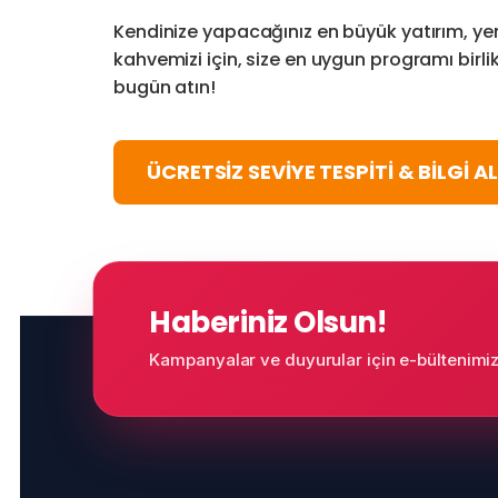
Kendinize yapacağınız en büyük yatırım, yen
kahvemizi için, size en uygun programı birli
bugün atın!
ÜCRETSİZ SEVİYE TESPİTİ & BİLGİ AL
Haberiniz Olsun!
Kampanyalar ve duyurular için e-bültenimize