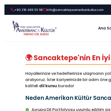
+90 216 499 55 58
info@sancaktepeamerikankultur.com
Ana S
🌍 Sancaktepe'nin En İy
Hayallerinize ve hedeflerinize ulaşmanın yolu
aralıyoruz. İster kariyerinizde bir adım öne 
kaliteli
dil kursu
burada!
Neden Amerikan Kültür Sanca
Avrupa Dil Portfolyosu uyumlu eğitim si