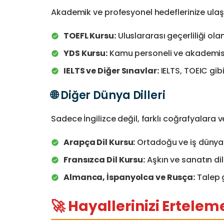
Akademik ve profesyonel hedeflerinize ulaşm
TOEFL Kursu:
Uluslararası geçerliliği ol
YDS Kursu:
Kamu personeli ve akademisyen
IELTS ve Diğer Sınavlar:
IELTS, TOEIC gibi
🌐 Diğer Dünya Dilleri
Sadece İngilizce değil, farklı coğrafyalara v
Arapça Dil Kursu:
Ortadoğu ve iş dünya
Fransızca Dil Kursu:
Aşkın ve sanatın dili
Almanca, İspanyolca ve Rusça:
Talep g
🚀 Hayallerinizi Ertele