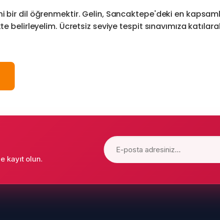
i bir dil öğrenmektir. Gelin, Sancaktepe'deki en kapsam
kte belirleyelim. Ücretsiz seviye tespit sınavımıza katıl
 kayıt olun.