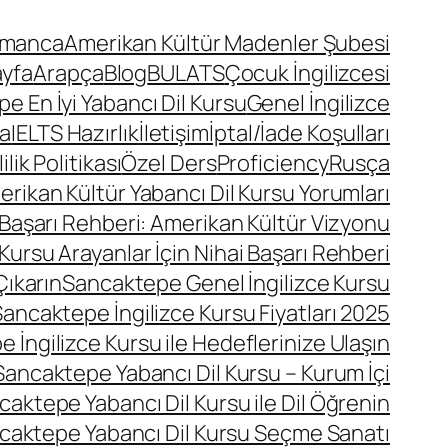
lmanca
Amerikan Kültür Madenler Şubesi
ayfa
Arapça
Blog
BULATS
Çocuk İngilizcesi
 En İyi Yabancı Dil Kursu
Genel İngilizce
a
IELTS Hazırlık
İletişim
İptal/İade Koşulları
lik Politikası
Özel Ders
Proficiency
Rusça
ikan Kültür Yabancı Dil Kursu Yorumları
 Başarı Rehberi: Amerikan Kültür Vizyonu
Kursu Arayanlar İçin Nihai Başarı Rehberi
Çıkarın
Sancaktepe Genel İngilizce Kursu
ancaktepe İngilizce Kursu Fiyatları 2025
 İngilizce Kursu ile Hedeflerinize Ulaşın
Sancaktepe Yabancı Dil Kursu – Kurum İçi
caktepe Yabancı Dil Kursu ile Dil Öğrenin
caktepe Yabancı Dil Kursu Seçme Sanatı