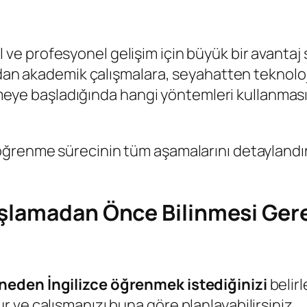
sel ve profesyonel gelişim için büyük bir avanta
ndan akademik çalışmalara, seyahatten teknoloj
enmeye başladığında hangi yöntemleri kullanması 
ğrenme sürecinin tüm aşamalarını detaylandırar
aşlamadan Önce Bilinmesi Ger
neden İngilizce öğrenmek istediğinizi
belir
 ve çalışmanızı buna göre planlayabilirsiniz.