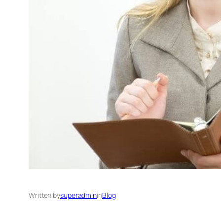
Written by
superadmin
in
Blog