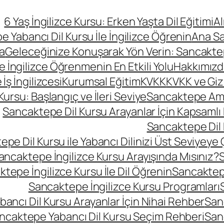
6 Yaş İngilizce Kursu: Erken Yaşta Dil Eğitimi
A
 Yabancı Dil Kursu İle İngilizce Öğrenin
Ana S
a
Geleceğinize Konuşarak Yön Verin: Sancaktepe
le İngilizce Öğrenmenin En Etkili Yolu
Hakkımızd
ş İngilizcesi
Kurumsal Eğitim
KVKK
KVKK ve Gizli
rsu: Başlangıç ve İleri Seviye
Sancaktepe Amer
Sancaktepe Dil Kursu Arayanlar İçin Kapsamlı
Sancaktepe Dil 
pe Dil Kursu ile Yabancı Dilinizi Üst Seviyeye 
ancaktepe İngilizce Kursu Arayışında Mısınız?
S
tepe İngilizce Kursu İle Dil Öğrenin
Sancaktepe
Sancaktepe İngilizce Kursu Programları
ancı Dil Kursu Arayanlar İçin Nihai Rehber
San
ncaktepe Yabancı Dil Kursu Seçim Rehberi
San