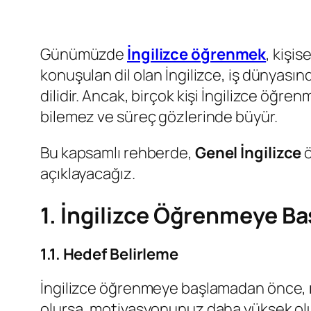
Günümüzde
İngilizce öğrenmek
, kişi
konuşulan dil olan İngilizce, iş dünyası
dilidir. Ancak, birçok kişi İngilizce öğr
bilemez ve süreç gözlerinde büyür.
Bu kapsamlı rehberde,
Genel İngilizce
ö
açıklayacağız.
1. İngilizce Öğrenmeye B
1.1. Hedef Belirleme
İngilizce öğrenmeye başlamadan önce,
olursa, motivasyonunuz daha yüksek olur