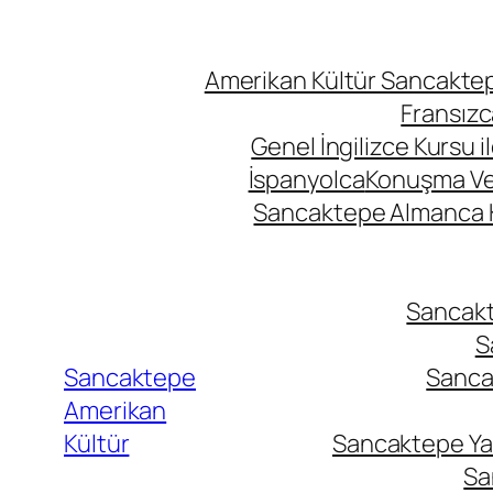
Amerikan Kültür Sancaktepe
Fransızc
Genel İngilizce Kursu i
İspanyolca
Konuşma Ve İ
Sancaktepe Almanca Ku
Sancakte
S
Sancaktepe
Sancak
Amerikan
Kültür
Sancaktepe Yab
Sa