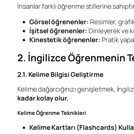
İnsanlar farklı öğrenme stillerine sahip
Görsel öğrenenler:
Resimler, grafikl
İşitsel öğrenenler:
Dinleyerek ve ko
Kinestetik öğrenenler:
Pratik yapar
2. İngilizce Öğrenmenin T
2.1. Kelime Bilgisi Geliştirme
Kelime dağarcığınızı genişletmek, İngil
kadar kolay olur.
Kelime Öğrenme Teknikleri
Kelime Kartları (Flashcards) Kul