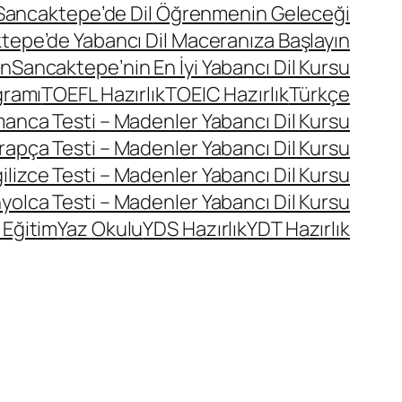
Sancaktepe’de Dil Öğrenmenin Geleceği
tepe’de Yabancı Dil Maceranıza Başlayın
ın
Sancaktepe’nin En İyi Yabancı Dil Kursu
gramı
TOEFL Hazırlık
TOEIC Hazırlık
Türkçe
manca Testi – Madenler Yabancı Dil Kursu
rapça Testi – Madenler Yabancı Dil Kursu
ilizce Testi – Madenler Yabancı Dil Kursu
yolca Testi – Madenler Yabancı Dil Kursu
 Eğitim
Yaz Okulu
YDS Hazırlık
YDT Hazırlık