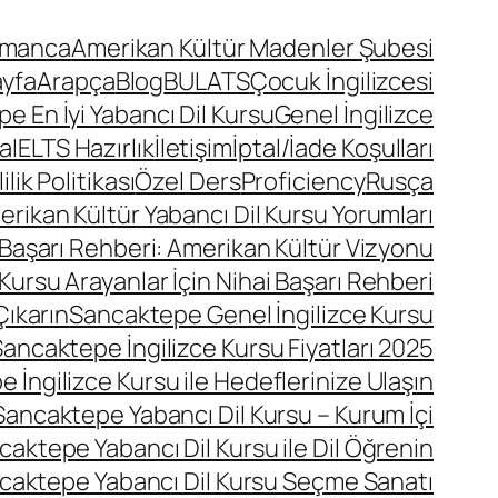
lmanca
Amerikan Kültür Madenler Şubesi
ayfa
Arapça
Blog
BULATS
Çocuk İngilizcesi
 En İyi Yabancı Dil Kursu
Genel İngilizce
a
IELTS Hazırlık
İletişim
İptal/İade Koşulları
lik Politikası
Özel Ders
Proficiency
Rusça
ikan Kültür Yabancı Dil Kursu Yorumları
 Başarı Rehberi: Amerikan Kültür Vizyonu
Kursu Arayanlar İçin Nihai Başarı Rehberi
Çıkarın
Sancaktepe Genel İngilizce Kursu
ancaktepe İngilizce Kursu Fiyatları 2025
 İngilizce Kursu ile Hedeflerinize Ulaşın
Sancaktepe Yabancı Dil Kursu – Kurum İçi
caktepe Yabancı Dil Kursu ile Dil Öğrenin
caktepe Yabancı Dil Kursu Seçme Sanatı