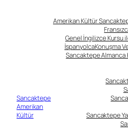
Amerikan Kültür Sancaktepe
Fransızc
Genel İngilizce Kursu i
İspanyolca
Konuşma Ve İ
Sancaktepe Almanca Ku
Sancakte
S
Sancaktepe
Sancak
Amerikan
Kültür
Sancaktepe Yab
Sa