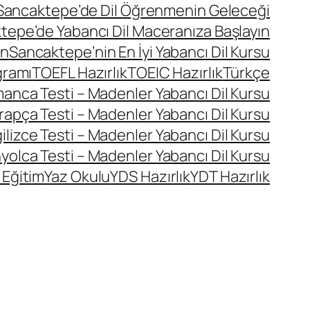
Sancaktepe’de Dil Öğrenmenin Geleceği
tepe’de Yabancı Dil Maceranıza Başlayın
ın
Sancaktepe’nin En İyi Yabancı Dil Kursu
gramı
TOEFL Hazırlık
TOEIC Hazırlık
Türkçe
manca Testi – Madenler Yabancı Dil Kursu
rapça Testi – Madenler Yabancı Dil Kursu
ilizce Testi – Madenler Yabancı Dil Kursu
yolca Testi – Madenler Yabancı Dil Kursu
 Eğitim
Yaz Okulu
YDS Hazırlık
YDT Hazırlık