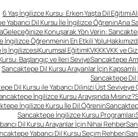
6 Yaş İngilizce Kursu: Erken Yaşta Dil Eğitimi
A
 Yabancı Dil Kursu İle İngilizce Öğrenin
Ana S
a
Geleceğinize Konuşarak Yön Verin: Sancaktepe
le İngilizce Öğrenmenin En Etkili Yolu
Hakkımızd
ş İngilizcesi
Kurumsal Eğitim
KVKK
KVKK ve Gizli
rsu: Başlangıç ve İleri Seviye
Sancaktepe Amer
Sancaktepe Dil Kursu Arayanlar İçin Kapsamlı
Sancaktepe Dil 
pe Dil Kursu ile Yabancı Dilinizi Üst Seviyeye 
ancaktepe İngilizce Kursu Arayışında Mısınız?
S
tepe İngilizce Kursu İle Dil Öğrenin
Sancaktepe
Sancaktepe İngilizce Kursu Programları
ancı Dil Kursu Arayanlar İçin Nihai Rehber
San
ncaktepe Yabancı Dil Kursu Seçim Rehberi
San