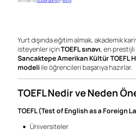
Written by
superadmin
in
Blog
Yurt dışında eğitim almak, akademik kariy
isteyenler için
TOEFL sınavı
, en prestijl
Sancaktepe Amerikan Kültür TOEFL Ha
modeli
ile öğrencileri başarıya hazırlar.
TOEFL Nedir ve Neden Ön
TOEFL (Test of English as a Foreign 
Üniversiteler