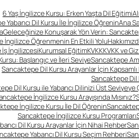
6 Yaş İngilizce Kursu: Erken Yaşta Dil Eğitimi
A
 Yabancı Dil Kursu İle İngilizce Öğrenin
Ana S
a
Geleceğinize Konuşarak Yön Verin: Sancaktepe
le İngilizce Öğrenmenin En Etkili Yolu
Hakkımızd
ş İngilizcesi
Kurumsal Eğitim
KVKK
KVKK ve Gizli
rsu: Başlangıç ve İleri Seviye
Sancaktepe Amer
Sancaktepe Dil Kursu Arayanlar İçin Kapsamlı
Sancaktepe Dil 
pe Dil Kursu ile Yabancı Dilinizi Üst Seviyeye 
ancaktepe İngilizce Kursu Arayışında Mısınız?
S
tepe İngilizce Kursu İle Dil Öğrenin
Sancaktepe
Sancaktepe İngilizce Kursu Programları
ancı Dil Kursu Arayanlar İçin Nihai Rehber
San
ncaktepe Yabancı Dil Kursu Seçim Rehberi
San