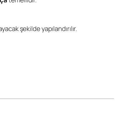
pça
temellidir.
acak şekilde yapılandırılır.