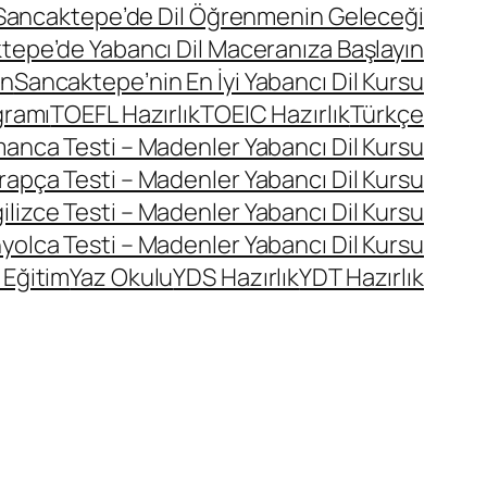
Sancaktepe’de Dil Öğrenmenin Geleceği
tepe’de Yabancı Dil Maceranıza Başlayın
ın
Sancaktepe’nin En İyi Yabancı Dil Kursu
gramı
TOEFL Hazırlık
TOEIC Hazırlık
Türkçe
manca Testi – Madenler Yabancı Dil Kursu
rapça Testi – Madenler Yabancı Dil Kursu
ilizce Testi – Madenler Yabancı Dil Kursu
yolca Testi – Madenler Yabancı Dil Kursu
 Eğitim
Yaz Okulu
YDS Hazırlık
YDT Hazırlık