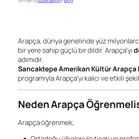
Written by
superadmin
in
Blog
Arapça, dünya genelinde yüz milyonlarca
bir yere sahip güçlü bir dildir. Arapça’yı
d
adımıdır.
Sancaktepe Amerikan Kültür Arapça D
programıyla Arapça’yı kalıcı ve etkili şeki
Neden Arapça Öğrenmelis
Arapça öğrenmek;
Ortadoğu ülkeleriyle ticari ve profes