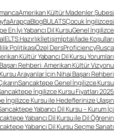
lmanca
Amerikan Kültür Madenler Şubesi
ayfa
Arapça
Blog
BULATS
Çocuk İngilizcesi
 En İyi Yabancı Dil Kursu
Genel İngilizce
a
IELTS Hazırlık
İletişim
İptal/İade Koşulları
lik Politikası
Özel Ders
Proficiency
Rusça
ikan Kültür Yabancı Dil Kursu Yorumları
 Başarı Rehberi: Amerikan Kültür Vizyonu
Kursu Arayanlar İçin Nihai Başarı Rehberi
Çıkarın
Sancaktepe Genel İngilizce Kursu
ancaktepe İngilizce Kursu Fiyatları 2025
 İngilizce Kursu ile Hedeflerinize Ulaşın
Sancaktepe Yabancı Dil Kursu – Kurum İçi
caktepe Yabancı Dil Kursu ile Dil Öğrenin
caktepe Yabancı Dil Kursu Seçme Sanatı