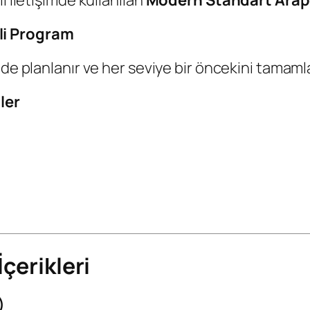
ı iletişimde kullanılan
Modern Standart Ara
li Program
de planlanır ve her seviye bir öncekini tamamlay
ler
İçerikleri
)