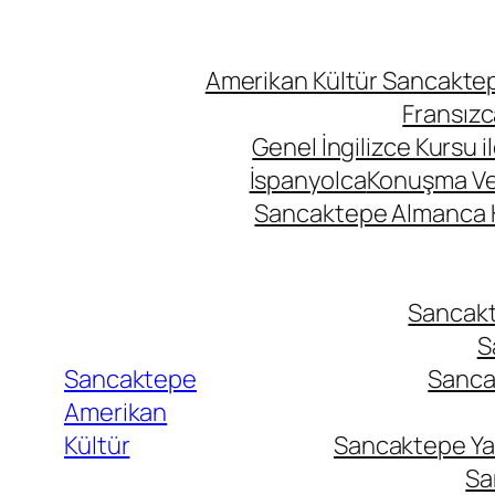
Amerikan Kültür Sancaktepe
Fransızc
Genel İngilizce Kursu i
İspanyolca
Konuşma Ve İ
Sancaktepe Almanca Ku
Sancakte
S
Sancaktepe
Sancak
Amerikan
Kültür
Sancaktepe Yab
Sa