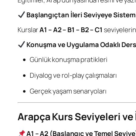
Eğitimler, Arap dünyasında resmi ve yazıl
Başlangıçtan İleri Seviyeye Sistem
Kurslar
A1 – A2 – B1 – B2 – C1
seviyelerin
Konuşma ve Uygulama Odaklı Ders
Günlük konuşma pratikleri
Diyalog ve rol-play çalışmaları
Gerçek yaşam senaryoları
Arapça Kurs Seviyeleri ve 
A1 – A2 (Başlangıç ve Temel Seviye