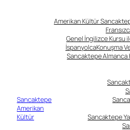
Amerikan Kültür Sancaktepe
Fransızc
Genel İngilizce Kursu i
İspanyolca
Konuşma Ve İ
Sancaktepe Almanca Ku
Sancakte
S
Sancaktepe
Sancak
Amerikan
Kültür
Sancaktepe Yab
Sa