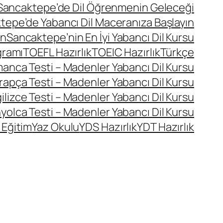
Sancaktepe’de Dil Öğrenmenin Geleceği
tepe’de Yabancı Dil Maceranıza Başlayın
ın
Sancaktepe’nin En İyi Yabancı Dil Kursu
gramı
TOEFL Hazırlık
TOEIC Hazırlık
Türkçe
manca Testi – Madenler Yabancı Dil Kursu
rapça Testi – Madenler Yabancı Dil Kursu
ilizce Testi – Madenler Yabancı Dil Kursu
yolca Testi – Madenler Yabancı Dil Kursu
 Eğitim
Yaz Okulu
YDS Hazırlık
YDT Hazırlık