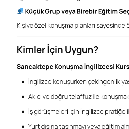
Küçük Grup veya Birebir Eğitim Se
Kişiye özel konuşma planları sayesinde 
Kimler İçin Uygun?
Sancaktepe Konuşma İngilizcesi Kur
İngilizce konuşurken çekingenlik ya
Akıcı ve doğru telaffuz ile konuşmak
İş görüşmeleri için İngilizce pratiğe
Yurt dışına taşınmayı veya eğitim al