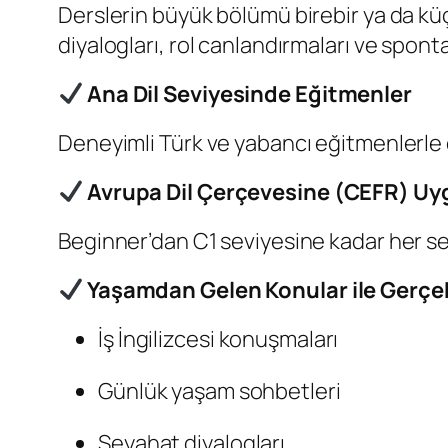
Derslerin büyük bölümü birebir ya da küç
diyalogları, rol canlandırmaları ve spontan
Ana Dil Seviyesinde Eğitmenler
Deneyimli Türk ve yabancı eğitmenlerle ö
Avrupa Dil Çerçevesine (CEFR) U
Beginner’dan C1 seviyesine kadar her se
Yaşamdan Gelen Konular ile Gerçek
İş İngilizcesi konuşmaları
Günlük yaşam sohbetleri
Seyahat diyalogları