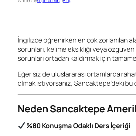
Written by
superadmin
in
Blog
İngilizce öğrenirken en çok zorlanılan alan
sorunları, kelime eksikliği veya özgüven
sorunları ortadan kaldırmak için tamamen
Eğer siz de uluslararası ortamlarda raha
olmak istiyorsanız, Sancaktepe’deki bu 
Neden Sancaktepe Amerik
%80 Konuşma Odaklı Ders İçeriği