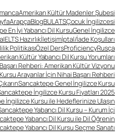
lmanca
Amerikan Kültür Madenler Şubesi
ayfa
Arapça
Blog
BULATS
Çocuk İngilizcesi
 En İyi Yabancı Dil Kursu
Genel İngilizce
a
IELTS Hazırlık
İletişim
İptal/İade Koşulları
lik Politikası
Özel Ders
Proficiency
Rusça
ikan Kültür Yabancı Dil Kursu Yorumları
 Başarı Rehberi: Amerikan Kültür Vizyonu
Kursu Arayanlar İçin Nihai Başarı Rehberi
Çıkarın
Sancaktepe Genel İngilizce Kursu
ancaktepe İngilizce Kursu Fiyatları 2025
 İngilizce Kursu ile Hedeflerinize Ulaşın
Sancaktepe Yabancı Dil Kursu – Kurum İçi
caktepe Yabancı Dil Kursu ile Dil Öğrenin
caktepe Yabancı Dil Kursu Seçme Sanatı