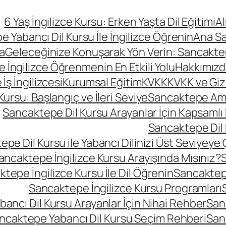
6 Yaş İngilizce Kursu: Erken Yaşta Dil Eğitimi
A
 Yabancı Dil Kursu İle İngilizce Öğrenin
Ana S
a
Geleceğinize Konuşarak Yön Verin: Sancaktepe
le İngilizce Öğrenmenin En Etkili Yolu
Hakkımızd
ş İngilizcesi
Kurumsal Eğitim
KVKK
KVKK ve Gizli
rsu: Başlangıç ve İleri Seviye
Sancaktepe Amer
Sancaktepe Dil Kursu Arayanlar İçin Kapsamlı
Sancaktepe Dil 
pe Dil Kursu ile Yabancı Dilinizi Üst Seviyeye 
ancaktepe İngilizce Kursu Arayışında Mısınız?
S
tepe İngilizce Kursu İle Dil Öğrenin
Sancaktepe
Sancaktepe İngilizce Kursu Programları
ancı Dil Kursu Arayanlar İçin Nihai Rehber
San
ncaktepe Yabancı Dil Kursu Seçim Rehberi
San