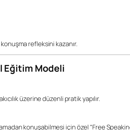
konuşma refleksini kazanır.
l Eğitim Modeli
ıcılık üzerine düzenli pratik yapılır.
madan konuşabilmesi için özel “Free Speaking” 