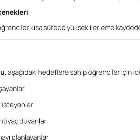
çenekleri
öğrenciler kısa sürede yüksek ilerleme kaydede
su
, aşağıdaki hedeflere sahip öğrenciler için id
şayanlar
 isteyenler
 ihtiyaç duyanlar
mayı planlayanlar