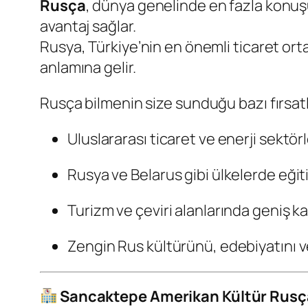
Rusça
, dünya genelinde en fazla konu
avantaj sağlar.
Rusya, Türkiye’nin en önemli ticaret orta
anlamına gelir.
Rusça bilmenin size sunduğu bazı fırsatl
Uluslararası ticaret ve enerji sektörl
Rusya ve Belarus gibi ülkelerde eğit
Turizm ve çeviri alanlarında geniş kar
Zengin Rus kültürünü, edebiyatını ve
Sancaktepe Amerikan Kültür Rusça 