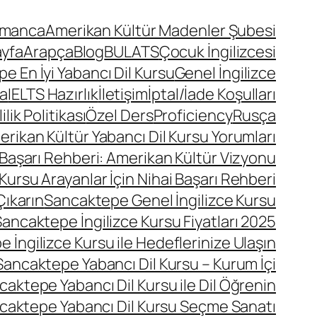
lmanca
Amerikan Kültür Madenler Şubesi
ayfa
Arapça
Blog
BULATS
Çocuk İngilizcesi
 En İyi Yabancı Dil Kursu
Genel İngilizce
a
IELTS Hazırlık
İletişim
İptal/İade Koşulları
lik Politikası
Özel Ders
Proficiency
Rusça
ikan Kültür Yabancı Dil Kursu Yorumları
 Başarı Rehberi: Amerikan Kültür Vizyonu
Kursu Arayanlar İçin Nihai Başarı Rehberi
Çıkarın
Sancaktepe Genel İngilizce Kursu
ancaktepe İngilizce Kursu Fiyatları 2025
 İngilizce Kursu ile Hedeflerinize Ulaşın
Sancaktepe Yabancı Dil Kursu – Kurum İçi
caktepe Yabancı Dil Kursu ile Dil Öğrenin
caktepe Yabancı Dil Kursu Seçme Sanatı