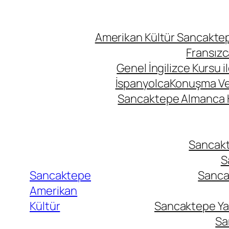
Amerikan Kültür Sancaktepe
Fransızc
Genel İngilizce Kursu i
İspanyolca
Konuşma Ve İ
Sancaktepe Almanca Ku
Sancakte
S
Sancaktepe
Sancak
Amerikan
Kültür
Sancaktepe Yab
Sa