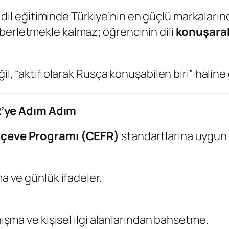
 dil eğitiminde Türkiye’nin en güçlü markalarınd
berletmekle kalmaz; öğrencinin dili
konuşarak
il, “aktif olarak Rusça konuşabilen biri” haline
2’ye Adım Adım
erçeve Programı (CEFR)
standartlarına uygun ş
ma ve günlük ifadeler.
nışma ve kişisel ilgi alanlarından bahsetme.