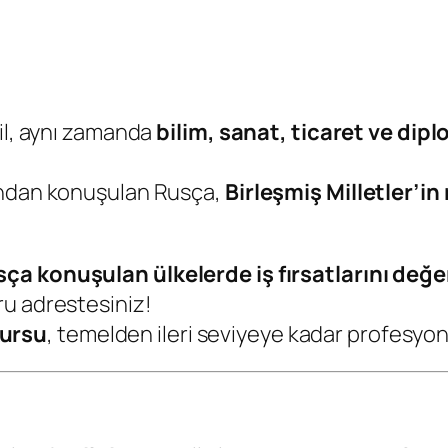
ğil, aynı zamanda
bilim, sanat, ticaret ve di
ından konuşulan Rusça,
Birleşmiş Milletler’in 
ça konuşulan ülkelerde iş fırsatlarını değe
ru adrestesiniz!
Kursu
, temelden ileri seviyeye kadar profesyonel