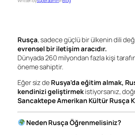
Written by
superadmin
in
Blog
Rusça
, sadece güçlü bir ülkenin dili de
evrensel bir iletişim aracıdır.
Dünyada 260 milyondan fazla kişi taraf
öneme sahiptir.
Eğer siz de
Rusya’da eğitim almak, Rus
kendinizi geliştirmek
istiyorsanız, doğ
Sancaktepe Amerikan Kültür Rusça 
Neden Rusça Öğrenmelisiniz?