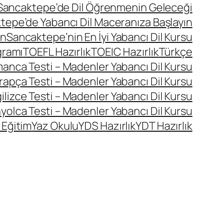
Sancaktepe’de Dil Öğrenmenin Geleceği
tepe’de Yabancı Dil Maceranıza Başlayın
ın
Sancaktepe’nin En İyi Yabancı Dil Kursu
gramı
TOEFL Hazırlık
TOEIC Hazırlık
Türkçe
manca Testi – Madenler Yabancı Dil Kursu
rapça Testi – Madenler Yabancı Dil Kursu
ilizce Testi – Madenler Yabancı Dil Kursu
yolca Testi – Madenler Yabancı Dil Kursu
 Eğitim
Yaz Okulu
YDS Hazırlık
YDT Hazırlık