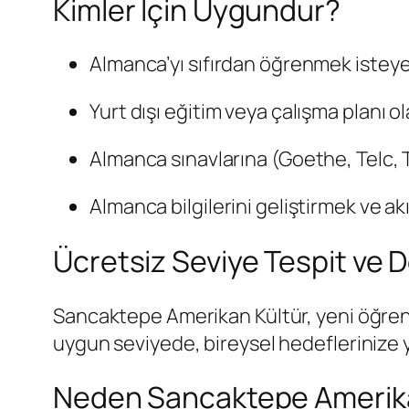
Kimler İçin Uygundur?
Almanca’yı sıfırdan öğrenmek isteye
Yurt dışı eğitim veya çalışma planı ol
Almanca sınavlarına (Goethe, Telc, 
Almanca bilgilerini geliştirmek ve a
Ücretsiz Seviye Tespit ve
Sancaktepe Amerikan Kültür, yeni öğrenc
uygun seviyede, bireysel hedeflerinize y
Neden Sancaktepe Amerika