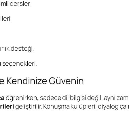
mli dersler,
leri,
rlık desteği,
u seçenekleri.
le Kendinize Güvenin
ca
öğrenirken, sadece dil bilgisi değil, aynı z
ileri
geliştirilir. Konuşma kulüpleri, diyalog ça