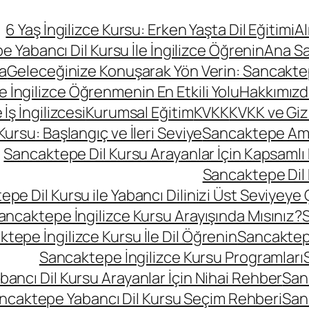
6 Yaş İngilizce Kursu: Erken Yaşta Dil Eğitimi
A
 Yabancı Dil Kursu İle İngilizce Öğrenin
Ana S
a
Geleceğinize Konuşarak Yön Verin: Sancaktepe
le İngilizce Öğrenmenin En Etkili Yolu
Hakkımızd
ş İngilizcesi
Kurumsal Eğitim
KVKK
KVKK ve Gizli
rsu: Başlangıç ve İleri Seviye
Sancaktepe Amer
Sancaktepe Dil Kursu Arayanlar İçin Kapsamlı
Sancaktepe Dil 
pe Dil Kursu ile Yabancı Dilinizi Üst Seviyeye 
ancaktepe İngilizce Kursu Arayışında Mısınız?
S
tepe İngilizce Kursu İle Dil Öğrenin
Sancaktepe
Sancaktepe İngilizce Kursu Programları
ancı Dil Kursu Arayanlar İçin Nihai Rehber
San
ncaktepe Yabancı Dil Kursu Seçim Rehberi
San