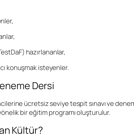
nler,
anlar,
TestDaF) hazırlananlar,
kıcı konuşmak isteyenler.
 Deneme Dersi
ilerine ücretsiz seviye tespit sınavı ve denem
önelik bir eğitim programı oluşturulur.
n Kültür?