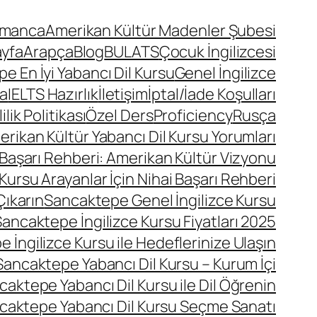
lmanca
Amerikan Kültür Madenler Şubesi
ayfa
Arapça
Blog
BULATS
Çocuk İngilizcesi
 En İyi Yabancı Dil Kursu
Genel İngilizce
a
IELTS Hazırlık
İletişim
İptal/İade Koşulları
lik Politikası
Özel Ders
Proficiency
Rusça
ikan Kültür Yabancı Dil Kursu Yorumları
 Başarı Rehberi: Amerikan Kültür Vizyonu
Kursu Arayanlar İçin Nihai Başarı Rehberi
Çıkarın
Sancaktepe Genel İngilizce Kursu
ancaktepe İngilizce Kursu Fiyatları 2025
 İngilizce Kursu ile Hedeflerinize Ulaşın
Sancaktepe Yabancı Dil Kursu – Kurum İçi
caktepe Yabancı Dil Kursu ile Dil Öğrenin
caktepe Yabancı Dil Kursu Seçme Sanatı