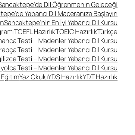
Sancaktepe’de Dil Öğrenmenin Geleceği
tepe’de Yabancı Dil Maceranıza Başlayın
ın
Sancaktepe’nin En İyi Yabancı Dil Kursu
gramı
TOEFL Hazırlık
TOEIC Hazırlık
Türkçe
manca Testi – Madenler Yabancı Dil Kursu
rapça Testi – Madenler Yabancı Dil Kursu
ilizce Testi – Madenler Yabancı Dil Kursu
yolca Testi – Madenler Yabancı Dil Kursu
 Eğitim
Yaz Okulu
YDS Hazırlık
YDT Hazırlık