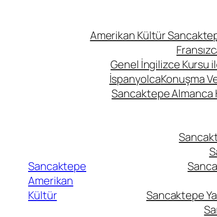
Amerikan Kültür Sancaktepe
Fransızc
Genel İngilizce Kursu i
İspanyolca
Konuşma Ve İ
Sancaktepe Almanca Ku
Sancakte
S
Sancaktepe
Sancak
Amerikan
Kültür
Sancaktepe Yab
Sa