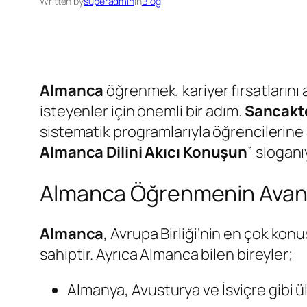
Written by
superadmin
in
Blog
Almanca
öğrenmek, kariyer fırsatların
isteyenler için önemli bir adım.
Sancakte
sistematik programlarıyla öğrencilerine akı
Almanca Dilini Akıcı Konuşun
” sloganı
Almanca Öğrenmenin Avant
Almanca
, Avrupa Birliği’nin en çok ko
sahiptir. Ayrıca Almanca bilen bireyler;
Almanya, Avusturya ve İsviçre gibi ü