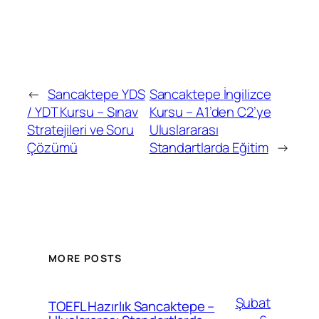
←
Sancaktepe YDS
Sancaktepe İngilizce
/ YDT Kursu – Sınav
Kursu – A1’den C2’ye
Stratejileri ve Soru
Uluslararası
Çözümü
Standartlarda Eğitim
→
MORE POSTS
Şubat
TOEFL Hazırlık Sancaktepe –