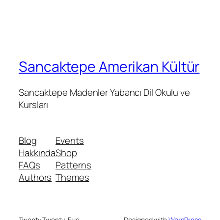
Sancaktepe Amerikan Kültür
Sancaktepe Madenler Yabancı Dil Okulu ve
Kursları
Blog
Events
Hakkında
Shop
FAQs
Patterns
Authors
Themes
Twenty Twenty-Five
Designed with
WordPress