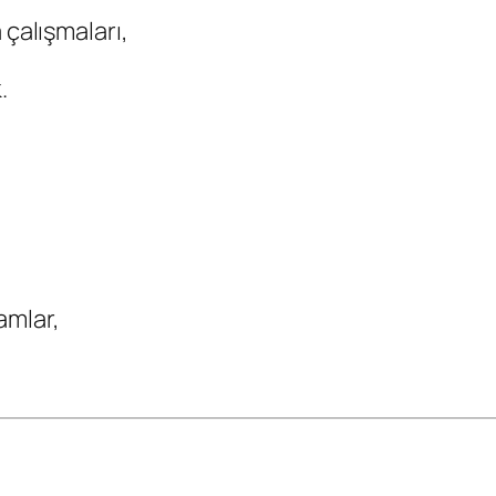
alışmaları,
.
amlar,