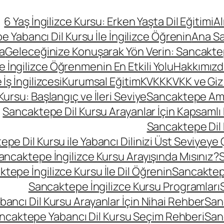
6 Yaş İngilizce Kursu: Erken Yaşta Dil Eğitimi
A
 Yabancı Dil Kursu İle İngilizce Öğrenin
Ana S
a
Geleceğinize Konuşarak Yön Verin: Sancaktepe
le İngilizce Öğrenmenin En Etkili Yolu
Hakkımızd
ş İngilizcesi
Kurumsal Eğitim
KVKK
KVKK ve Gizli
rsu: Başlangıç ve İleri Seviye
Sancaktepe Amer
Sancaktepe Dil Kursu Arayanlar İçin Kapsamlı
Sancaktepe Dil 
pe Dil Kursu ile Yabancı Dilinizi Üst Seviyeye 
ancaktepe İngilizce Kursu Arayışında Mısınız?
S
tepe İngilizce Kursu İle Dil Öğrenin
Sancaktepe
Sancaktepe İngilizce Kursu Programları
ancı Dil Kursu Arayanlar İçin Nihai Rehber
San
ncaktepe Yabancı Dil Kursu Seçim Rehberi
San