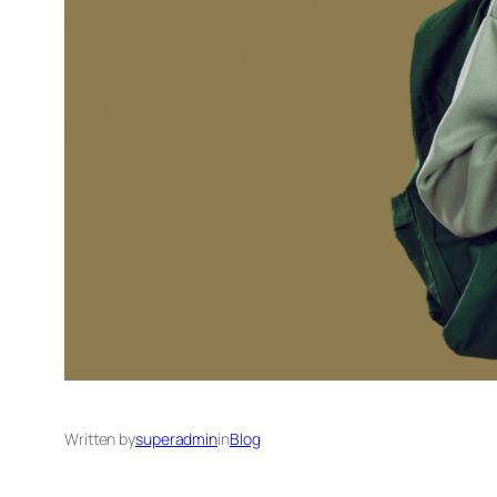
Written by
superadmin
in
Blog