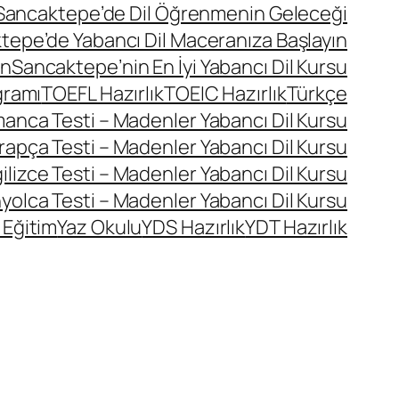
Sancaktepe’de Dil Öğrenmenin Geleceği
tepe’de Yabancı Dil Maceranıza Başlayın
ın
Sancaktepe’nin En İyi Yabancı Dil Kursu
gramı
TOEFL Hazırlık
TOEIC Hazırlık
Türkçe
manca Testi – Madenler Yabancı Dil Kursu
rapça Testi – Madenler Yabancı Dil Kursu
ilizce Testi – Madenler Yabancı Dil Kursu
yolca Testi – Madenler Yabancı Dil Kursu
 Eğitim
Yaz Okulu
YDS Hazırlık
YDT Hazırlık