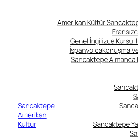
Amerikan Kültür Sancaktepe
Fransızc
Genel İngilizce Kursu i
İspanyolca
Konuşma Ve İ
Sancaktepe Almanca Ku
Sancakte
S
Sancaktepe
Sancak
Amerikan
Kültür
Sancaktepe Yab
Sa