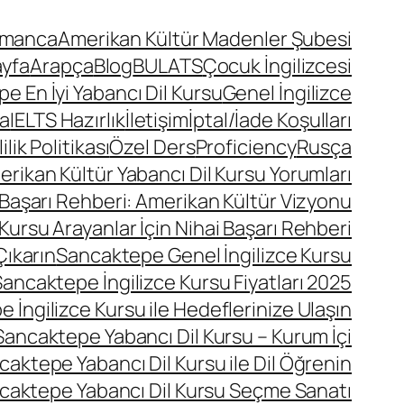
lmanca
Amerikan Kültür Madenler Şubesi
ayfa
Arapça
Blog
BULATS
Çocuk İngilizcesi
 En İyi Yabancı Dil Kursu
Genel İngilizce
a
IELTS Hazırlık
İletişim
İptal/İade Koşulları
lik Politikası
Özel Ders
Proficiency
Rusça
ikan Kültür Yabancı Dil Kursu Yorumları
 Başarı Rehberi: Amerikan Kültür Vizyonu
Kursu Arayanlar İçin Nihai Başarı Rehberi
Çıkarın
Sancaktepe Genel İngilizce Kursu
ancaktepe İngilizce Kursu Fiyatları 2025
 İngilizce Kursu ile Hedeflerinize Ulaşın
Sancaktepe Yabancı Dil Kursu – Kurum İçi
caktepe Yabancı Dil Kursu ile Dil Öğrenin
caktepe Yabancı Dil Kursu Seçme Sanatı