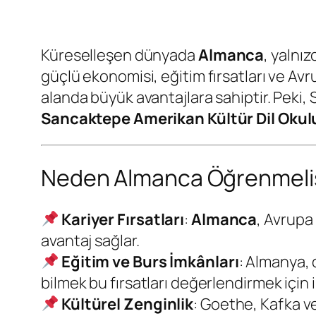
Küreselleşen dünyada
Almanca
, yalnı
güçlü ekonomisi, eğitim fırsatları ve Av
alanda büyük avantajlara sahiptir. Peki
Sancaktepe Amerikan Kültür Dil Okul
Neden Almanca Öğrenmelis
Kariyer Fırsatları
:
Almanca
, Avrupa 
avantaj sağlar.
Eğitim ve Burs İmkânları
: Almanya, 
bilmek bu fırsatları değerlendirmek için i
Kültürel Zenginlik
: Goethe, Kafka ve 