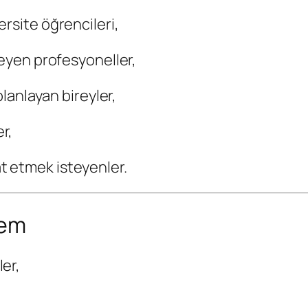
rsite öğrencileri,
teyen profesyoneller,
planlayan bireyler,
r,
 etmek isteyenler.
tem
er,