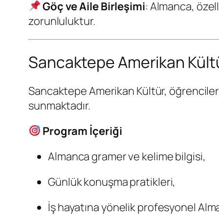
Göç ve Aile Birleşimi
: Almanca, özell
zorunluluktur.
Sancaktepe Amerikan Kültür
Sancaktepe Amerikan Kültür, öğrencil
sunmaktadır.
Program İçeriği
Almanca gramer ve kelime bilgisi,
Günlük konuşma pratikleri,
İş hayatına yönelik profesyonel Alm