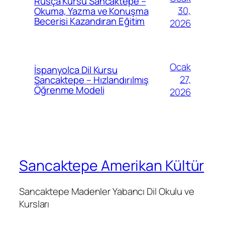
Rusça Kursu Sancaktepe –
30,
Okuma, Yazma ve Konuşma
Becerisi Kazandıran Eğitim
2026
Ocak
İspanyolca Dil Kursu
27,
Sancaktepe – Hızlandırılmış
Öğrenme Modeli
2026
Sancaktepe Amerikan Kültür
Sancaktepe Madenler Yabancı Dil Okulu ve
Kursları