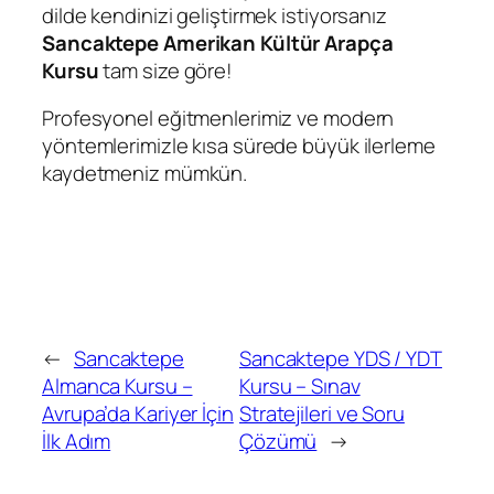
dilde kendinizi geliştirmek istiyorsanız
Sancaktepe Amerikan Kültür Arapça
Kursu
tam size göre!
Profesyonel eğitmenlerimiz ve modern
yöntemlerimizle kısa sürede büyük ilerleme
kaydetmeniz mümkün.
←
Sancaktepe
Sancaktepe YDS / YDT
Almanca Kursu –
Kursu – Sınav
Avrupa’da Kariyer İçin
Stratejileri ve Soru
İlk Adım
Çözümü
→