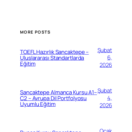
MORE POSTS
Şubat
TOEFL Hazırlık Sancaktepe –
6,
Uluslararası Standartlarda
Eğitim
2026
Şubat
Sancaktepe Almanca Kursu A1–
4,
C2 – Avrupa Dil Portfolyosu
Uyumlu Eğitim
2026
Ocak