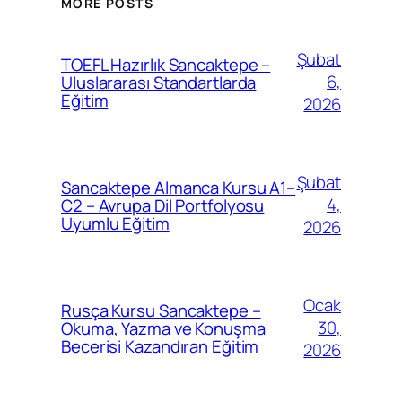
MORE POSTS
Şubat
TOEFL Hazırlık Sancaktepe –
6,
Uluslararası Standartlarda
Eğitim
2026
Şubat
Sancaktepe Almanca Kursu A1–
4,
C2 – Avrupa Dil Portfolyosu
Uyumlu Eğitim
2026
Ocak
Rusça Kursu Sancaktepe –
30,
Okuma, Yazma ve Konuşma
Becerisi Kazandıran Eğitim
2026