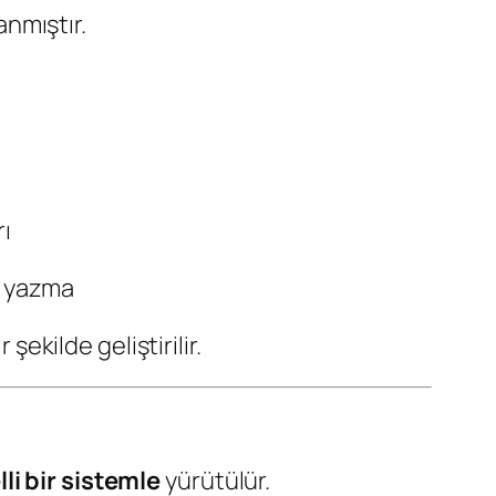
anmıştır.
rı
e yazma
 şekilde geliştirilir.
i bir sistemle
yürütülür.