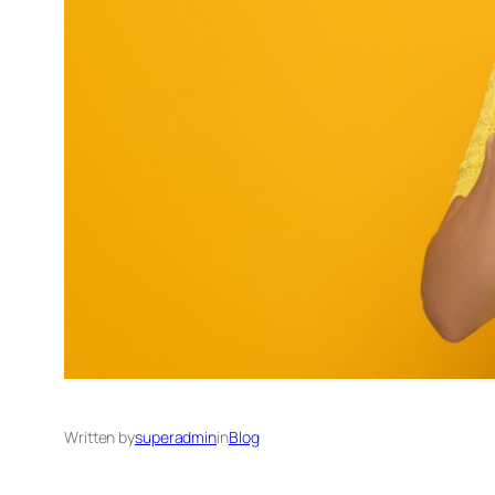
Written by
superadmin
in
Blog