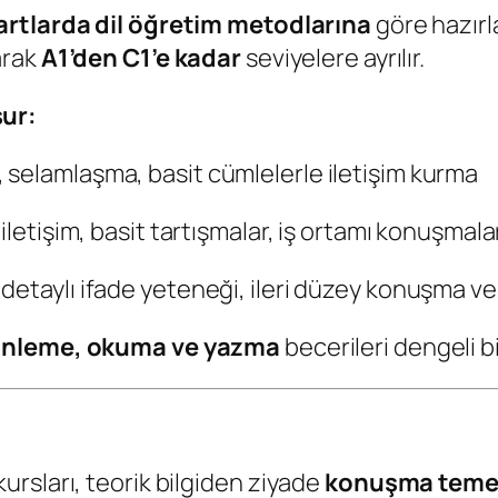
artlarda dil öğretim metodlarına
göre hazırl
arak
A1’den C1’e kadar
seviyelere ayrılır.
ur:
, selamlaşma, basit cümlelerle iletişim kurma
 iletişim, basit tartışmalar, iş ortamı konuşmala
detaylı ifade yeteneği, ileri düzey konuşma v
inleme, okuma ve yazma
becerileri dengeli bir
rsları, teorik bilgiden ziyade
konuşma temell