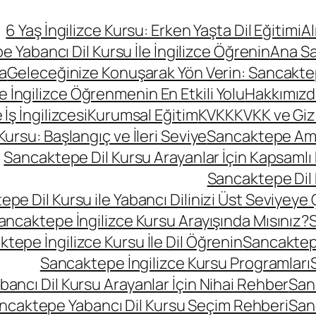
6 Yaş İngilizce Kursu: Erken Yaşta Dil Eğitimi
A
 Yabancı Dil Kursu İle İngilizce Öğrenin
Ana S
a
Geleceğinize Konuşarak Yön Verin: Sancaktepe
le İngilizce Öğrenmenin En Etkili Yolu
Hakkımızd
ş İngilizcesi
Kurumsal Eğitim
KVKK
KVKK ve Gizli
rsu: Başlangıç ve İleri Seviye
Sancaktepe Amer
Sancaktepe Dil Kursu Arayanlar İçin Kapsamlı
Sancaktepe Dil 
pe Dil Kursu ile Yabancı Dilinizi Üst Seviyeye 
ancaktepe İngilizce Kursu Arayışında Mısınız?
S
tepe İngilizce Kursu İle Dil Öğrenin
Sancaktepe
Sancaktepe İngilizce Kursu Programları
ancı Dil Kursu Arayanlar İçin Nihai Rehber
San
ncaktepe Yabancı Dil Kursu Seçim Rehberi
San