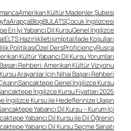
lmanca
Amerikan Kültür Madenler Şubesi
ayfa
Arapça
Blog
BULATS
Çocuk İngilizcesi
 En İyi Yabancı Dil Kursu
Genel İngilizce
a
IELTS Hazırlık
İletişim
İptal/İade Koşulları
lik Politikası
Özel Ders
Proficiency
Rusça
ikan Kültür Yabancı Dil Kursu Yorumları
 Başarı Rehberi: Amerikan Kültür Vizyonu
Kursu Arayanlar İçin Nihai Başarı Rehberi
Çıkarın
Sancaktepe Genel İngilizce Kursu
ancaktepe İngilizce Kursu Fiyatları 2025
 İngilizce Kursu ile Hedeflerinize Ulaşın
Sancaktepe Yabancı Dil Kursu – Kurum İçi
caktepe Yabancı Dil Kursu ile Dil Öğrenin
caktepe Yabancı Dil Kursu Seçme Sanatı