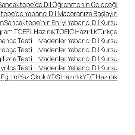
Sancaktepe’de Dil Öğrenmenin Geleceği
tepe’de Yabancı Dil Maceranıza Başlayın
ın
Sancaktepe’nin En İyi Yabancı Dil Kursu
gramı
TOEFL Hazırlık
TOEIC Hazırlık
Türkçe
manca Testi – Madenler Yabancı Dil Kursu
rapça Testi – Madenler Yabancı Dil Kursu
ilizce Testi – Madenler Yabancı Dil Kursu
yolca Testi – Madenler Yabancı Dil Kursu
 Eğitim
Yaz Okulu
YDS Hazırlık
YDT Hazırlık