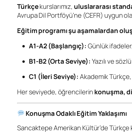
Türkçe
kurslarımız,
uluslararası stand
Avrupa Dil Portföyü’ne (CEFR) uygun ol
Eğitim programı şu aşamalardan oluş
A1-A2 (Başlangıç):
Günlük ifadeler
B1-B2 (Orta Seviye):
Yazılı ve sözlü
C1 (İleri Seviye):
Akademik Türkçe, 
Her seviyede, öğrencilerin
konuşma, d
Konuşma Odaklı Eğitim Yaklaşımı
Sancaktepe Amerikan Kültür’de Türkçe ku