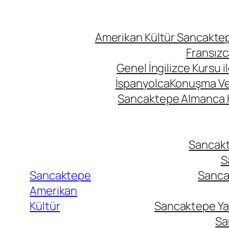
Amerikan Kültür Sancaktepe
Fransızc
Genel İngilizce Kursu i
İspanyolca
Konuşma Ve İ
Sancaktepe Almanca Ku
Sancakte
S
Sancaktepe
Sancak
Amerikan
Kültür
Sancaktepe Yab
Sa