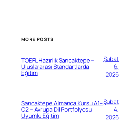
MORE POSTS
Şubat
TOEFL Hazırlık Sancaktepe –
6,
Uluslararası Standartlarda
Eğitim
2026
Şubat
Sancaktepe Almanca Kursu A1–
4,
C2 – Avrupa Dil Portfolyosu
Uyumlu Eğitim
2026