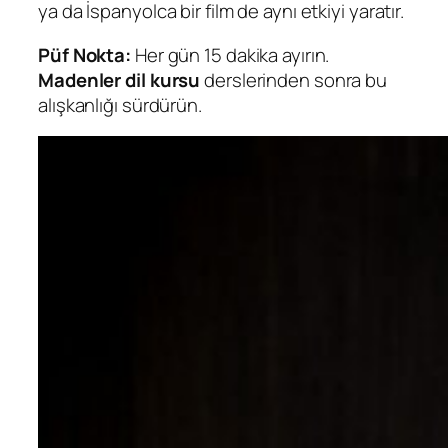
ya da İspanyolca bir film de aynı etkiyi yaratır.
Püf Nokta:
Her gün 15 dakika ayırın.
Madenler dil kursu
derslerinden sonra bu
alışkanlığı sürdürün.