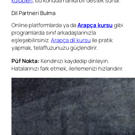
kulüpleri
, bu konuda harika bir destek sunar.
Dil Partneri Bulma
Online platformlarda ya da
Arapça kursu
gibi
programlarda sınıf arkadaşlarınızla
eşleşebilirsiniz.
Arapça dil kursu
ile pratik
yapmak, telaffuzunuzu güçlendirir.
Püf Nokta:
Kendinizi kaydedip dinleyin.
Hatalarınızı fark etmek, ilerlemenizi hızlandırır.