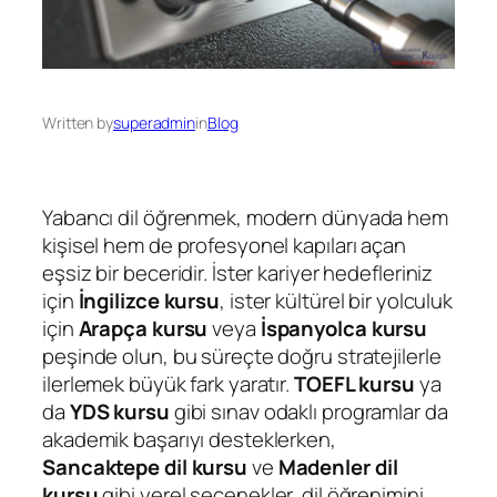
Written by
superadmin
in
Blog
Yabancı dil öğrenmek, modern dünyada hem
kişisel hem de profesyonel kapıları açan
eşsiz bir beceridir. İster kariyer hedefleriniz
için
İngilizce kursu
, ister kültürel bir yolculuk
için
Arapça kursu
veya
İspanyolca kursu
peşinde olun, bu süreçte doğru stratejilerle
ilerlemek büyük fark yaratır.
TOEFL kursu
ya
da
YDS kursu
gibi sınav odaklı programlar da
akademik başarıyı desteklerken,
Sancaktepe dil kursu
ve
Madenler dil
kursu
gibi yerel seçenekler, dil öğrenimini