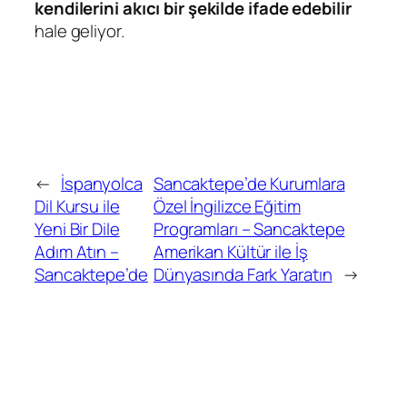
kendilerini akıcı bir şekilde ifade edebilir
hale geliyor.
←
İspanyolca
Sancaktepe’de Kurumlara
Dil Kursu ile
Özel İngilizce Eğitim
Yeni Bir Dile
Programları – Sancaktepe
Adım Atın –
Amerikan Kültür ile İş
Sancaktepe’de
Dünyasında Fark Yaratın
→