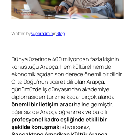
Written by
superadmin
in
Blog
Dünya üzerinde 400 milyondan fazla kişinin
konuştuğu Arapça, hem kültürel hem de
ekonomik açıdan son derece önemli bir dildir.
Orta Doğu’nun ticaret dili olan Arapça,
günümüzde iş dünyasından akademiye,
diplomasiden turizme kadar birçok alanda
önemli bir iletişim aracı
haline gelmiştir.
Eğer siz de Arapça öğrenmek ve bu dili
profesyonel kadro eşliğinde etkili bir
şekilde konuşmak
istiyorsanız,
Sancaktepe Amerikan Kültür Arapça