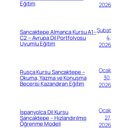
Eğitim
2026
Şubat
Sancaktepe Almanca Kursu A1–
4,
C2 – Avrupa Dil Portfolyosu
Uyumlu Eğitim
2026
Ocak
Rusça Kursu Sancaktepe –
30,
Okuma, Yazma ve Konuşma
Becerisi Kazandıran Eğitim
2026
Ocak
İspanyolca Dil Kursu
27,
Sancaktepe – Hızlandırılmış
Öğrenme Modeli
2026