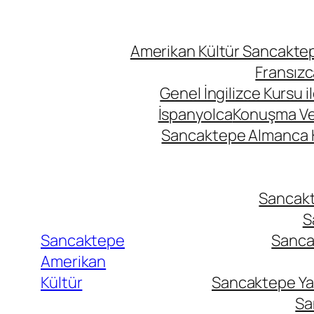
Amerikan Kültür Sancaktepe
Fransızc
Genel İngilizce Kursu i
İspanyolca
Konuşma Ve İ
Sancaktepe Almanca Ku
Sancakte
S
Sancaktepe
Sancak
Amerikan
Kültür
Sancaktepe Yab
Sa