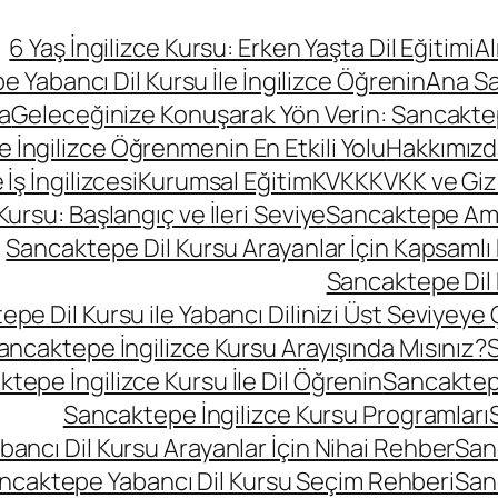
6 Yaş İngilizce Kursu: Erken Yaşta Dil Eğitimi
A
 Yabancı Dil Kursu İle İngilizce Öğrenin
Ana S
a
Geleceğinize Konuşarak Yön Verin: Sancaktepe
le İngilizce Öğrenmenin En Etkili Yolu
Hakkımızd
ş İngilizcesi
Kurumsal Eğitim
KVKK
KVKK ve Gizli
rsu: Başlangıç ve İleri Seviye
Sancaktepe Amer
Sancaktepe Dil Kursu Arayanlar İçin Kapsamlı
Sancaktepe Dil 
pe Dil Kursu ile Yabancı Dilinizi Üst Seviyeye 
ancaktepe İngilizce Kursu Arayışında Mısınız?
S
tepe İngilizce Kursu İle Dil Öğrenin
Sancaktepe
Sancaktepe İngilizce Kursu Programları
ancı Dil Kursu Arayanlar İçin Nihai Rehber
San
ncaktepe Yabancı Dil Kursu Seçim Rehberi
San