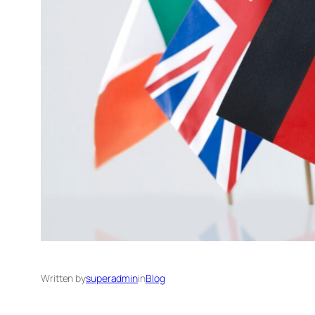
Written by
superadmin
in
Blog