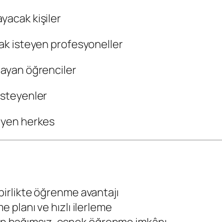
yacak kişiler
mak isteyen profesyoneller
layan öğrenciler
isteyenler
teyen herkes
birlikte öğrenme avantajı
 planı ve hızlı ilerleme