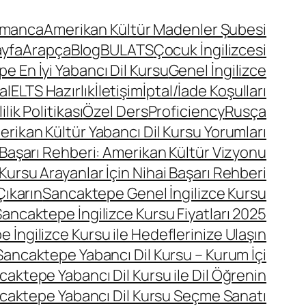
lmanca
Amerikan Kültür Madenler Şubesi
ayfa
Arapça
Blog
BULATS
Çocuk İngilizcesi
 En İyi Yabancı Dil Kursu
Genel İngilizce
a
IELTS Hazırlık
İletişim
İptal/İade Koşulları
lik Politikası
Özel Ders
Proficiency
Rusça
ikan Kültür Yabancı Dil Kursu Yorumları
 Başarı Rehberi: Amerikan Kültür Vizyonu
Kursu Arayanlar İçin Nihai Başarı Rehberi
Çıkarın
Sancaktepe Genel İngilizce Kursu
ancaktepe İngilizce Kursu Fiyatları 2025
 İngilizce Kursu ile Hedeflerinize Ulaşın
Sancaktepe Yabancı Dil Kursu – Kurum İçi
caktepe Yabancı Dil Kursu ile Dil Öğrenin
caktepe Yabancı Dil Kursu Seçme Sanatı