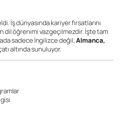
geldi. İş dünyasında kariyer fırsatlarını
in dil öğrenimi vazgeçilmezdir. İşte tam
rada sadece İngilizce değil;
Almanca,
çatı altında sunuluyor.
?
gramlar
gisi