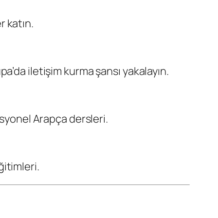
 katın.
a’da iletişim kurma şansı yakalayın.
esyonel Arapça dersleri.
itimleri.