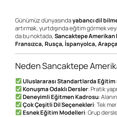
Günümüz dünyasında
yabancı dil bilm
artırmak, yurtdışında eğitim görmek veya 
da bu noktada,
Sancaktepe Amerikan 
Fransızca, Rusça, İspanyolca, Arapç
Neden Sancaktepe Amerikan 
Uluslararası Standartlarda Eğitim
Konuşma Odaklı Dersler
: Pratik yap
Deneyimli Eğitmen Kadrosu
: Alanı
Çok Çeşitli Dil Seçenekleri
: Tek mer
Esnek Eğitim Modelleri
: Grup dersle