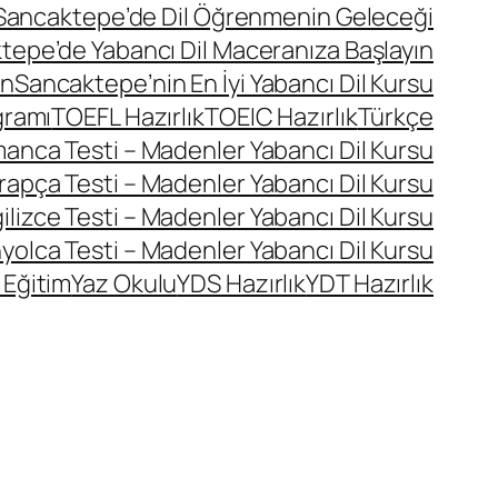
Sancaktepe’de Dil Öğrenmenin Geleceği
tepe’de Yabancı Dil Maceranıza Başlayın
ın
Sancaktepe’nin En İyi Yabancı Dil Kursu
gramı
TOEFL Hazırlık
TOEIC Hazırlık
Türkçe
manca Testi – Madenler Yabancı Dil Kursu
rapça Testi – Madenler Yabancı Dil Kursu
ilizce Testi – Madenler Yabancı Dil Kursu
yolca Testi – Madenler Yabancı Dil Kursu
 Eğitim
Yaz Okulu
YDS Hazırlık
YDT Hazırlık