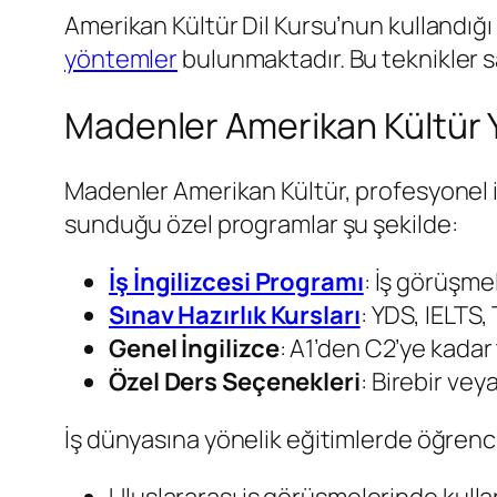
Amerikan Kültür Dil Kursu’nun kullandığ
yöntemler
bulunmaktadır. Bu teknikler sa
Madenler Amerikan Kültür Y
Madenler Amerikan Kültür, profesyonel iş
sunduğu özel programlar şu şekilde:
İş İngilizcesi Programı
: İş görüşme
Sınav Hazırlık Kursları
: YDS, IELTS
Genel İngilizce
: A1’den C2’ye kadar
Özel Ders Seçenekleri
: Birebir vey
İş dünyasına yönelik eğitimlerde öğrenci