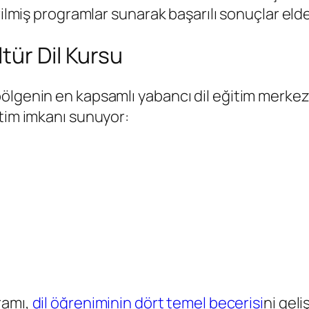
rilmiş programlar sunarak başarılı sonuçlar elde
tür Dil Kursu
lgenin en kapsamlı yabancı dil eğitim merkezle
tim imkanı sunuyor:
ramı,
dil öğreniminin dört temel becerisi
ni gel