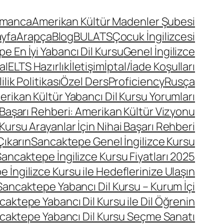
lmanca
Amerikan Kültür Madenler Şubesi
ayfa
Arapça
Blog
BULATS
Çocuk İngilizcesi
 En İyi Yabancı Dil Kursu
Genel İngilizce
a
IELTS Hazırlık
İletişim
İptal/İade Koşulları
lik Politikası
Özel Ders
Proficiency
Rusça
ikan Kültür Yabancı Dil Kursu Yorumları
 Başarı Rehberi: Amerikan Kültür Vizyonu
Kursu Arayanlar İçin Nihai Başarı Rehberi
Çıkarın
Sancaktepe Genel İngilizce Kursu
ancaktepe İngilizce Kursu Fiyatları 2025
 İngilizce Kursu ile Hedeflerinize Ulaşın
Sancaktepe Yabancı Dil Kursu – Kurum İçi
caktepe Yabancı Dil Kursu ile Dil Öğrenin
caktepe Yabancı Dil Kursu Seçme Sanatı