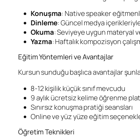
Konuşma
: Native speaker eğitmenle
Dinleme
: Güncel medya içerikleriyl
Okuma
: Seviyeye uygun materyal v
Yazma
: Haftalık kompozisyon çalışm
Eğitim Yöntemleri ve Avantajlar
Kursun sunduğu başlıca avantajlar şunlar
8-12 kişilik küçük sınıf mevcudu
9 aylık ücretsiz kelime öğrenme pla
Sınırsız konuşma pratiği seansları
Online ve yüz yüze eğitim seçenekle
Öğretim Teknikleri