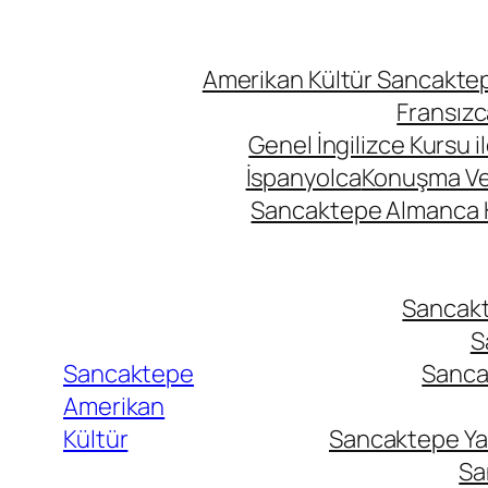
Amerikan Kültür Sancaktepe
Fransızc
Genel İngilizce Kursu i
İspanyolca
Konuşma Ve İ
Sancaktepe Almanca Ku
Sancakte
S
Sancaktepe
Sancak
Amerikan
Kültür
Sancaktepe Yab
Sa