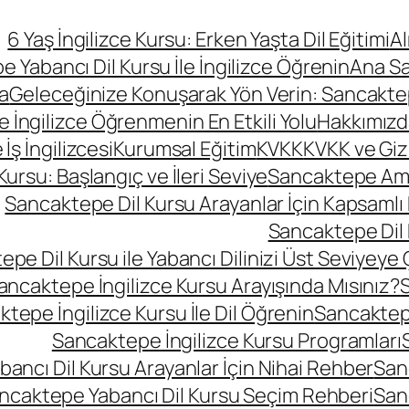
6 Yaş İngilizce Kursu: Erken Yaşta Dil Eğitimi
A
 Yabancı Dil Kursu İle İngilizce Öğrenin
Ana S
a
Geleceğinize Konuşarak Yön Verin: Sancaktepe
le İngilizce Öğrenmenin En Etkili Yolu
Hakkımızd
ş İngilizcesi
Kurumsal Eğitim
KVKK
KVKK ve Gizli
rsu: Başlangıç ve İleri Seviye
Sancaktepe Amer
Sancaktepe Dil Kursu Arayanlar İçin Kapsamlı
Sancaktepe Dil 
pe Dil Kursu ile Yabancı Dilinizi Üst Seviyeye 
ancaktepe İngilizce Kursu Arayışında Mısınız?
S
tepe İngilizce Kursu İle Dil Öğrenin
Sancaktepe
Sancaktepe İngilizce Kursu Programları
ancı Dil Kursu Arayanlar İçin Nihai Rehber
San
ncaktepe Yabancı Dil Kursu Seçim Rehberi
San