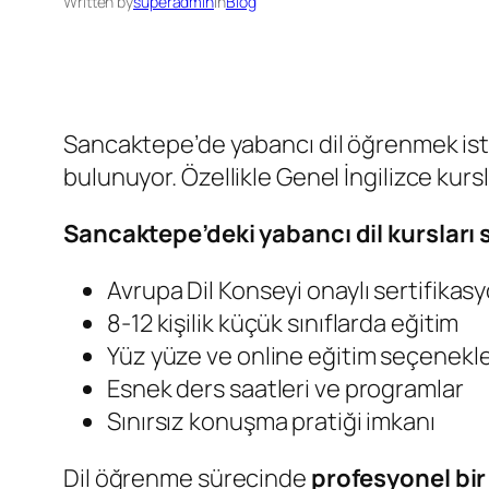
Written by
superadmin
in
Blog
Sancaktepe’de yabancı dil öğrenmek ist
bulunuyor. Özellikle Genel İngilizce kur
Sancaktepe’deki yabancı dil kursları 
Avrupa Dil Konseyi onaylı sertifikas
8-12 kişilik küçük sınıflarda eğitim
Yüz yüze ve online eğitim seçenekle
Esnek ders saatleri ve programlar
Sınırsız konuşma pratiği imkanı
Dil öğrenme sürecinde
profesyonel bi