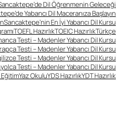
Sancaktepe’de Dil Öğrenmenin Geleceği
tepe’de Yabancı Dil Maceranıza Başlayın
ın
Sancaktepe’nin En İyi Yabancı Dil Kursu
gramı
TOEFL Hazırlık
TOEIC Hazırlık
Türkçe
manca Testi – Madenler Yabancı Dil Kursu
rapça Testi – Madenler Yabancı Dil Kursu
ilizce Testi – Madenler Yabancı Dil Kursu
yolca Testi – Madenler Yabancı Dil Kursu
 Eğitim
Yaz Okulu
YDS Hazırlık
YDT Hazırlık