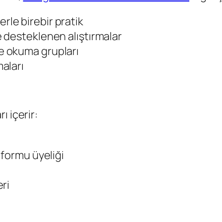
rle birebir pratik
e desteklenen alıştırmalar
e okuma grupları
aları
ı içerir:
tformu üyeliği
ri