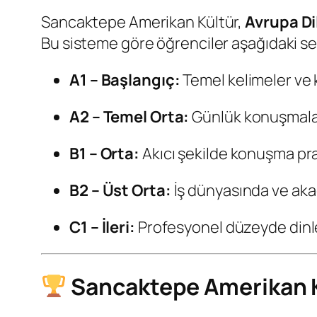
Sancaktepe Amerikan Kültür,
Avrupa Di
Bu sisteme göre öğrenciler aşağıdaki sevi
A1 – Başlangıç:
Temel kelimeler ve k
A2 – Temel Orta:
Günlük konuşmaları 
B1 – Orta:
Akıcı şekilde konuşma prat
B2 – Üst Orta:
İş dünyasında ve aka
C1 – İleri:
Profesyonel düzeyde dinl
Sancaktepe Amerikan K