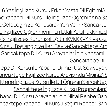
6 Yaş İngilizce Kursu: Erken Yaşta Dil Eğitimi
A
 Yabancı Dil Kursu İle İngilizce Öğrenin
Ana S
a
Geleceğinize Konuşarak Yön Verin: Sancaktepe
le İngilizce Öğrenmenin En Etkili Yolu
Hakkımızd
ş İngilizcesi
Kurumsal Eğitim
KVKK
KVKK ve Gizli
rsu: Başlangıç ve İleri Seviye
Sancaktepe Amer
Sancaktepe Dil Kursu Arayanlar İçin Kapsamlı
Sancaktepe Dil 
pe Dil Kursu ile Yabancı Dilinizi Üst Seviyeye 
ancaktepe İngilizce Kursu Arayışında Mısınız?
S
tepe İngilizce Kursu İle Dil Öğrenin
Sancaktepe
Sancaktepe İngilizce Kursu Programları
ancı Dil Kursu Arayanlar İçin Nihai Rehber
San
ncaktepe Yabancı Dil Kursu Seçim Rehberi
San