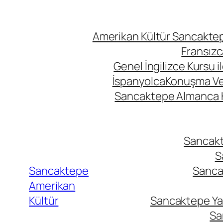
Amerikan Kültür Sancaktepe
Fransızc
Genel İngilizce Kursu i
İspanyolca
Konuşma Ve İ
Sancaktepe Almanca Ku
Sancakte
S
Sancaktepe
Sancak
Amerikan
Kültür
Sancaktepe Yab
Sa