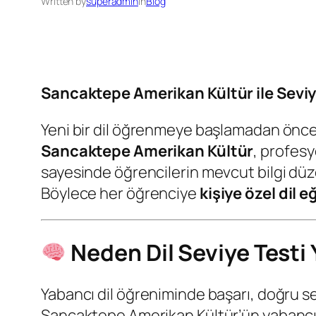
Written by
superadmin
in
Blog
Sancaktepe Amerikan Kültür ile Sevi
Yeni bir dil öğrenmeye başlamadan önc
Sancaktepe Amerikan Kültür
, profesy
sayesinde öğrencilerin mevcut bilgi düzey
Böylece her öğrenciye
kişiye özel dil e
Neden Dil Seviye Testi 
Yabancı dil öğreniminde başarı, doğru se
Sancaktepe Amerikan Kültür’ün yabancı d