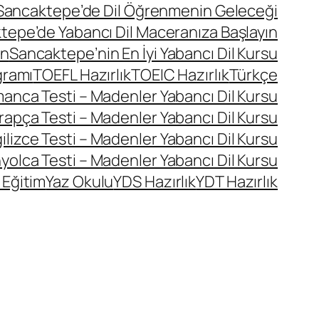
Sancaktepe’de Dil Öğrenmenin Geleceği
tepe’de Yabancı Dil Maceranıza Başlayın
ın
Sancaktepe’nin En İyi Yabancı Dil Kursu
gramı
TOEFL Hazırlık
TOEIC Hazırlık
Türkçe
manca Testi – Madenler Yabancı Dil Kursu
rapça Testi – Madenler Yabancı Dil Kursu
ilizce Testi – Madenler Yabancı Dil Kursu
yolca Testi – Madenler Yabancı Dil Kursu
 Eğitim
Yaz Okulu
YDS Hazırlık
YDT Hazırlık