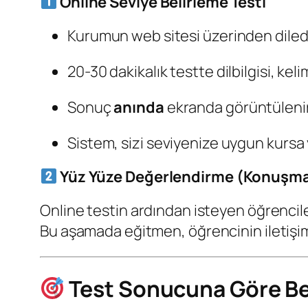
Online Seviye Belirleme Testi
Kurumun web sitesi üzerinden dilediğ
20-30 dakikalık testte dilbilgisi, kel
Sonuç
anında
ekranda görüntülenir
Sistem, sizi seviyenize uygun kursa 
Yüz Yüze Değerlendirme (Konuşma
Online testin ardından isteyen öğrencile
Bu aşamada eğitmen, öğrencinin iletişim b
Test Sonucuna Göre Bel