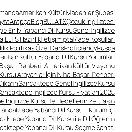
lmanca
Amerikan Kültür Madenler Şubesi
ayfa
Arapça
Blog
BULATS
Çocuk İngilizcesi
 En İyi Yabancı Dil Kursu
Genel İngilizce
a
IELTS Hazırlık
İletişim
İptal/İade Koşulları
lik Politikası
Özel Ders
Proficiency
Rusça
ikan Kültür Yabancı Dil Kursu Yorumları
 Başarı Rehberi: Amerikan Kültür Vizyonu
Kursu Arayanlar İçin Nihai Başarı Rehberi
Çıkarın
Sancaktepe Genel İngilizce Kursu
ancaktepe İngilizce Kursu Fiyatları 2025
 İngilizce Kursu ile Hedeflerinize Ulaşın
Sancaktepe Yabancı Dil Kursu – Kurum İçi
caktepe Yabancı Dil Kursu ile Dil Öğrenin
caktepe Yabancı Dil Kursu Seçme Sanatı