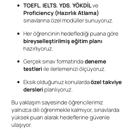
TOEFL
,
IELTS
,
YDS
,
YÖKDİL
ve
Proficiency (Hazırlık Atlama)
sınavlarına özel modüller sunuyoruz.
Her öğrencinin hedeflediği puana göre
bireyselleştirilmiş eğitim planı
hazırlıyoruz.
Gerçek sınav formatında
deneme
testleri
ile ilerlemenizi ölçüyoruz.
Eksik olduğunuz konularda
özel takviye
dersleri
planlıyoruz.
Bu yaklaşım sayesinde öğrencilerimiz
yalnızca dili öğrenmekle kalmıyor, sınavlarda
yüksek puan alarak hedeflerine güvenle
ulaşıyor.