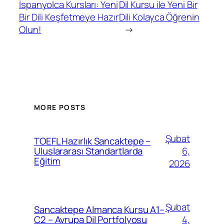
İspanyolca Kursları: Yeni
Dil Kursu ile Yeni Bir
Bir Dili Keşfetmeye Hazır
Dili Kolayca Öğrenin
Olun!
→
MORE POSTS
Şubat
TOEFL Hazırlık Sancaktepe –
6,
Uluslararası Standartlarda
Eğitim
2026
Şubat
Sancaktepe Almanca Kursu A1–
4,
C2 – Avrupa Dil Portfolyosu